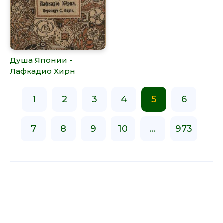
Душа Японии -
Лафкадио Хирн
1
2
3
4
5
6
7
8
9
10
...
973