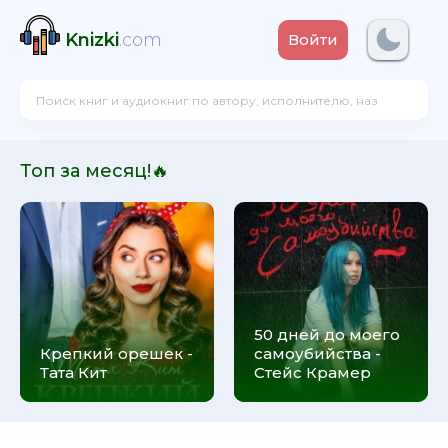
Knizki
.com
Войти
Топ за месяц!🔥
50 дней до моего
Крепкий орешек -
самоубийства -
Тата Кит
Стейс Крамер