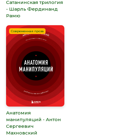
Сатанинская трилогия
- Шарль Фердинанд
Рамю
Современная проза
Анатомия
манипуляций - Антон
Сергеевич
Махновский