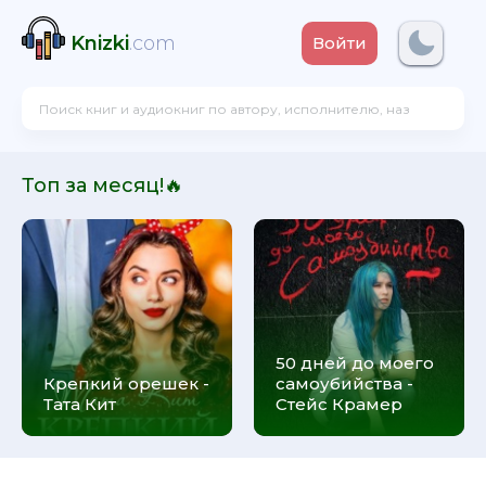
Knizki
.com
Войти
Топ за месяц!🔥
50 дней до моего
Крепкий орешек -
самоубийства -
Тата Кит
Стейс Крамер