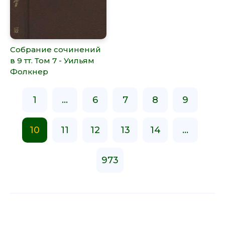
Собрание сочинений
в 9 тт. Том 7 - Уильям
Фолкнер
1
...
6
7
8
9
10
11
12
13
14
...
973