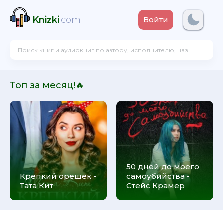
Knizki
.com
Войти
Топ за месяц!🔥
50 дней до моего
Крепкий орешек -
самоубийства -
Тата Кит
Стейс Крамер