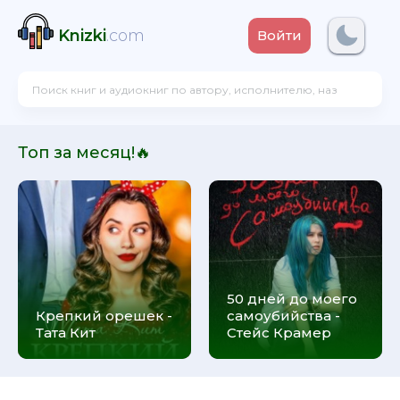
Knizki
.com
Войти
Топ за месяц!🔥
50 дней до моего
Крепкий орешек -
самоубийства -
Тата Кит
Стейс Крамер