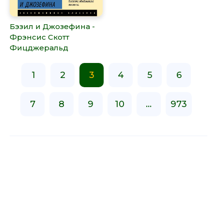
Бэзил и Джозефина -
Фрэнсис Скотт
Фицджеральд
1
2
3
4
5
6
7
8
9
10
...
973