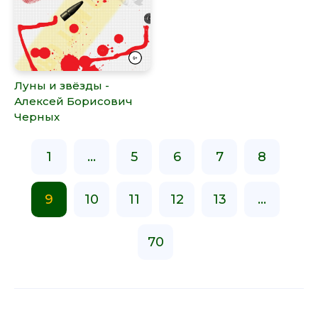
Луны и звёзды -
Алексей Борисович
Черных
1
...
5
6
7
8
9
10
11
12
13
...
70