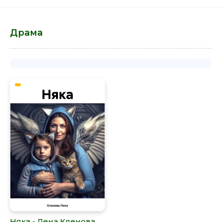
Драма
Няка - Лена Кленова