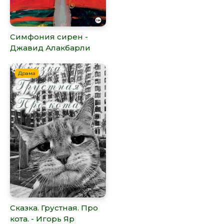
Симфония сирен -
Джавид Алакбарли
Драма
Сказка. Грустная. Про
кота. - Игорь Яр