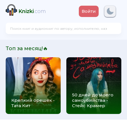
Knizki
.com
Войти
Топ за месяц!🔥
50 дней до моего
Крепкий орешек -
самоубийства -
Тата Кит
Стейс Крамер