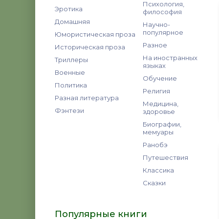
Психология,
Эротика
философия
Домашняя
Научно-
популярное
Юмористическая проза
Разное
Историческая проза
На иностранных
Триллеры
языках
Военные
Обучение
Политика
Религия
Разная литература
Медицина,
Фэнтези
здоровье
Биографии,
мемуары
Ранобэ
Путешествия
Классика
Сказки
Популярные книги