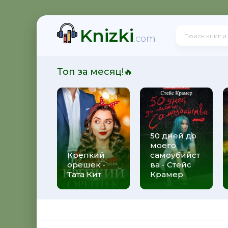
Knizki
.com
Топ за месяц!🔥
50 дней до
моего
Крепкий
самоубийст
орешек -
ва - Стейс
Тата Кит
Крамер