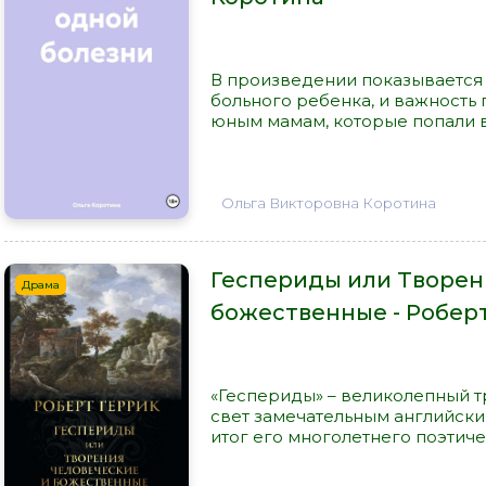
В произведении показывается 
больного ребенка, и важност
юным мамам, которые попали в 
Ольга Викторовна Коротина
Геспериды или Творен
Драма
божественные - Робер
«Геспериды» – великолепный т
свет замечательным английским
итог его многолетнего поэтическ