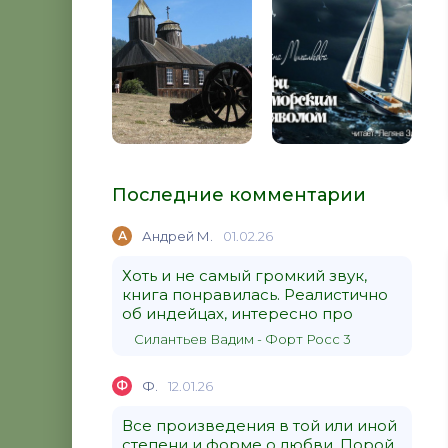
Последние комментарии
А
Андрей М.
01.02.26
Хоть и не самый громкий звук,
книга понравилась. Реалистично
об индейцах, интересно про
Силантьев Вадим - Форт Росс 3
Ф
Ф.
12.01.26
Все произведения в той или иной
степени и форме о любви. Порой