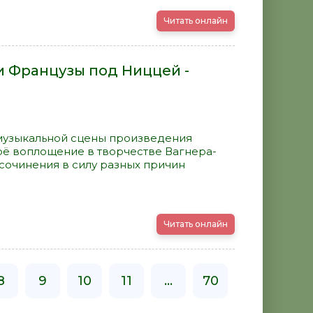
Читать онлайн
и Французы под Ниццей -
музыкальной сцены произведения
оё воплощение в творчестве Вагнера-
 сочинения в силу разных причин
Читать онлайн
8
9
10
11
...
70