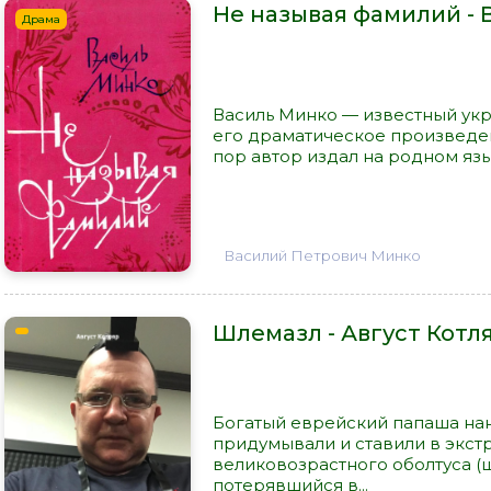
Не называя фамилий -
Драма
Василь Минко — известный укр
его драматическое произведени
пор автор издал на родном язы
Василий Петрович Минко
Шлемазл - Август Котл
Богатый еврейский папаша нан
придумывали и ставили в экс
великовозрастного оболтуса (
потерявшийся в...