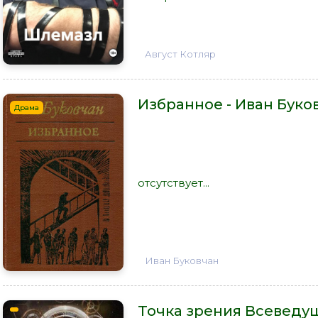
Август Котляр
Избранное - Иван Буко
Драма
отсутствует...
Иван Буковчан
Точка зрения Всеведуще