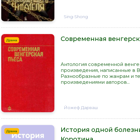
Sing-Shong
Современная венгерск
Драма
Антология современной венге
произведения, написанные в В
Разнообразные по жанрам и тем
произведениями авторов...
Йожеф Дарваш
История одной болезни
Драма
Коротина