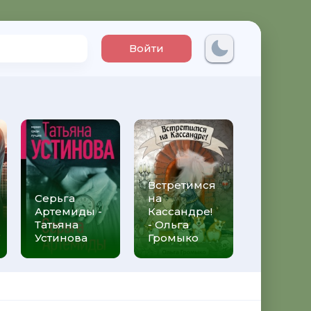
Войти
Встретимся
Три мет
Серьга
на
над неб
Артемиды -
Кассандре!
Трижды 
Татьяна
- Ольга
Федери
Устинова
Громыко
Моччиа