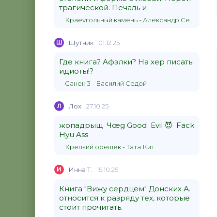
трагической. Печаль и
Краеугольный камень - Александр Сергеевич Донских
Ш
Шутник
01.12.25
Где книга? Афэлки? На хер писать
идиоты!?
Санек 3 - Василий Седой
Л
Лох
27.10.25
жопадрыщ Чœg Good Evil 😈 Fack
Hyu Ass
Крепкий орешек - Тата Кит
И
Инна Т.
15.10.25
Книга "Вижу сердцем" Донских А.
относится к разряду тех, которые
стоит прочитать.