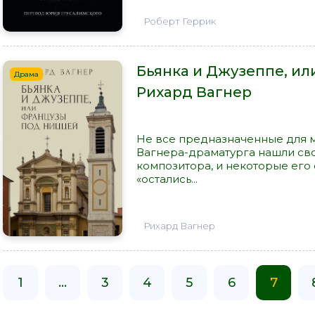
Роберт Геррик
Бьянка и Джузеппе, ил
Драма
Рихард Вагнер
Не все предназначенные для 
Вагнера-драматурга нашли св
композитора, и некоторые его
«остались...
Рихард Вагнер
1
...
3
4
5
6
7