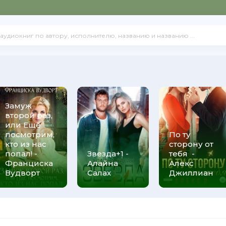
Замуж
второй раз,
или Ещё
посмотрим,
По ту
кто из нас
сторону от
попал! -
Звезда+1 -
тебя -
Франциска
Алайна
Алекс
Вудворт
Салах
Джиллиан