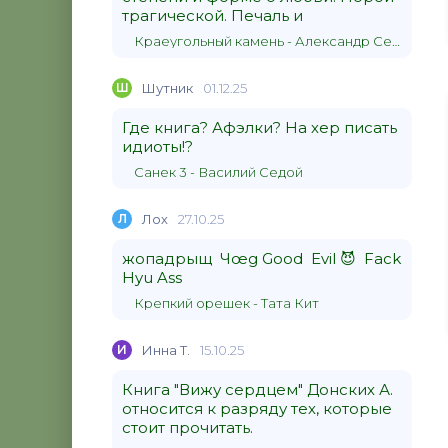
трагической. Печаль и
Краеугольный камень - Александр Сергеевич Донских
Ш
Шутник
01.12.25
Где книга? Афэлки? На хер писать
идиоты!?
Санек 3 - Василий Седой
Л
Лох
27.10.25
жопадрыщ Чœg Good Evil 😈 Fack
Hyu Ass
Крепкий орешек - Тата Кит
И
Инна Т.
15.10.25
Книга "Вижу сердцем" Донских А.
относится к разряду тех, которые
стоит прочитать.