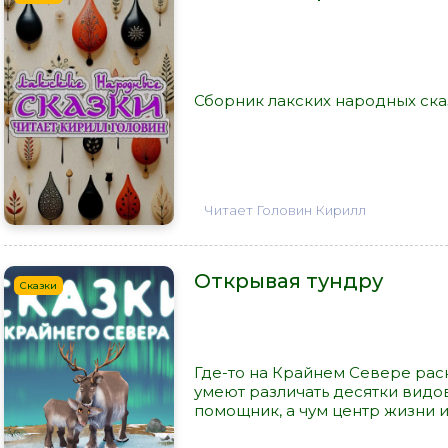
Сборник лакских народных сказ
Читает Головин Кирилл
Открывая тундру
Сказки
Где-то на Крайнем Севере рас
умеют различать десятки видов
помощник, а чум центр жизни и