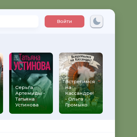
Войти
Встретимся
Три мет
Серьга
на
над неб
Артемиды -
Кассандре!
Трижды 
Татьяна
- Ольга
Федери
Устинова
Громыко
Моччиа