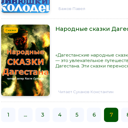
Бажов Павел
Народные сказки Даге
Сказки
«Дагестанские народные сказк
— это увлекательное путешест
Дагестана. Эти сказки переносят
Читает Суханов Константин
1
...
3
4
5
6
7