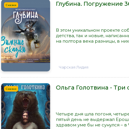
Глубина. Погружение 3
Сказки
В этом уникальном проекте соб
детства, так и новые, написа
на полтора века разницы, в них
Чарская Лидия
Ольга Голотвина - Три
Сказки
Четыре дня шла погоня, четыр
пятый день не выдержал Ерошка
здравом уме бы не сунулся – в 