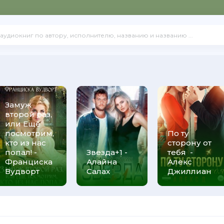
Замуж
второй раз,
или Ещё
посмотрим,
По ту
кто из нас
сторону от
попал! -
Звезда+1 -
тебя -
Франциска
Алайна
Алекс
Вудворт
Салах
Джиллиан