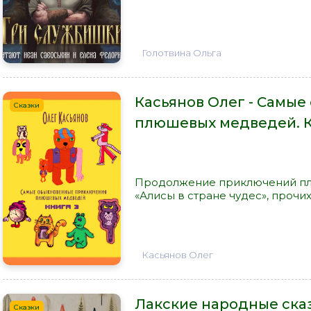
Голотвина Ольга
Касьянов Олег - Самы
Сказки
плюшевых медведей. К
Продолжение приключений пл
«Алисы в стране чудес», прочих 
Касьянов Олег
Лакские народные ска
Сказки