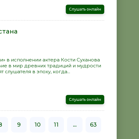
Слушать онлайн
стана
и» в исполнении актера Кости Суханова
вие в мир древних традиций и мудрости
 слушателя в эпоху, когда...
Слушать онлайн
8
9
10
11
...
63