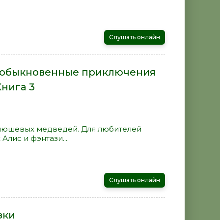
Слушать онлайн
е обыкновенные приключения
нига 3
юшевых медведей. Для любителей
Алис и фэнтази....
Слушать онлайн
зки