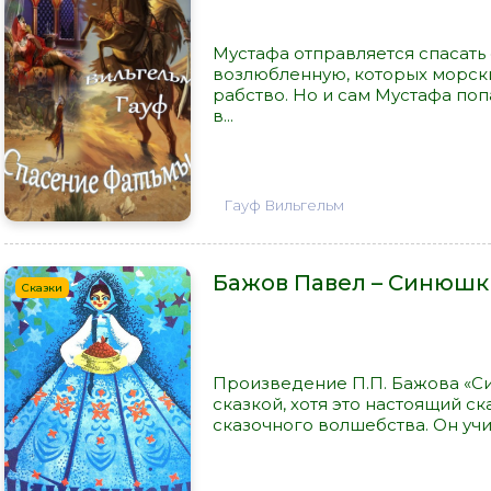
Мустафа отправляется спасать 
возлюбленную, которых морски
рабство. Но и сам Мустафа поп
в...
Гауф Вильгельм
Бажов Павел – Синюшк
Сказки
Произведение П.П. Бажова «
сказкой, хотя это настоящий ск
сказочного волшебства. Он учит 