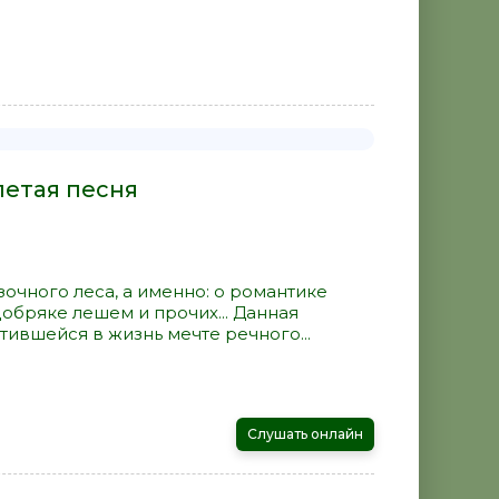
петая песня
зочного леса, а именно: о романтике
добряке лешем и прочих... Данная
ившейся в жизнь мечте речного...
Слушать онлайн