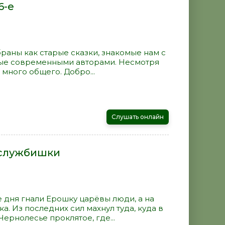
6-е
раны как старые сказки, знакомые нам с
нные современными авторами. Несмотря
 много общего. Добро...
Слушать онлайн
 службишки
е дня гнали Ерошку царёвы люди, а на
. Из последних сил махнул туда, куда в
Чернолесье проклятое, где...