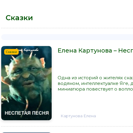
Сказки
Елена Картунова – Нес
Сказки
Одна из историй о жителях ска
водяном, интеллектуалке Яге, 
миниатюра повествует о воплот
Картунова Елена