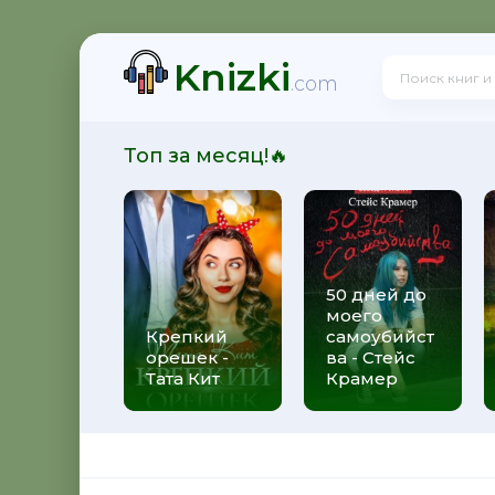
Knizki
.com
Топ за месяц!🔥
50 дней до
моего
Крепкий
самоубийст
орешек -
ва - Стейс
Тата Кит
Крамер