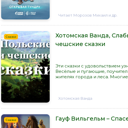
Читает Морозов Михаил и др.
Хотомская Ванда, Слаб
Сказки
чешские сказки
Эти сказки с удовольствием узн
Весёлые и пугающие, поучител
жителях города и леса. Многие
Хотомская Ванда
Гауф Вильгельм – Спа
Сказки