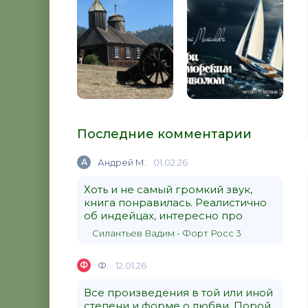
Последние комментарии
А
Андрей М.
01.02.26
Хоть и не самый громкий звук,
книга понравилась. Реалистично
об индейцах, интересно про
Силантьев Вадим - Форт Росс 3
Ф
Ф.
12.01.26
Все произведения в той или иной
степени и форме о любви. Порой