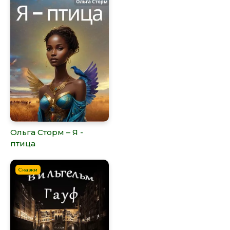
Ольга Сторм – Я -
птица
Сказки