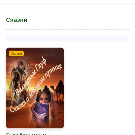
Сказки
Сказки
Гауф Вильгельм –