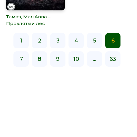
Тамаэ, Mari.Anna –
Проклятый лес
1
2
3
4
5
6
7
8
9
10
...
63