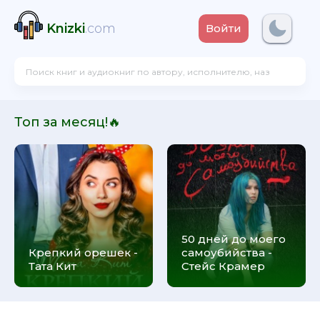
Knizki
.com
Войти
Топ за месяц!🔥
50 дней до моего
Крепкий орешек -
самоубийства -
Тата Кит
Стейс Крамер