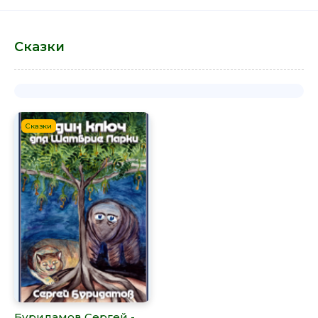
Сказки
Сказки
Буридамов Сергей -