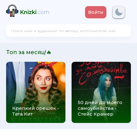
Knizki
.com
Войти
Топ за месяц!🔥
50 дней до моего
Крепкий орешек -
самоубийства -
Тата Кит
Стейс Крамер