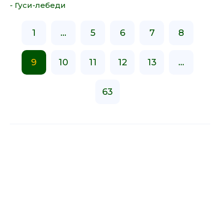
- Гуси-лебеди
1
...
5
6
7
8
9
10
11
12
13
...
63