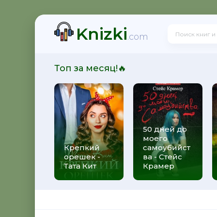
Knizki
.com
Топ за месяц!🔥
50 дней до
моего
Крепкий
самоубийст
орешек -
ва - Стейс
Тата Кит
Крамер