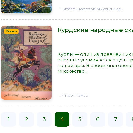
Читает Морозов Михаил и др.
Курдские народные ск
Сказки
Курды — один из древнейших 
впервые упоминается ещё в тр
нашей эры. В своей многовек
множество...
Читает Тамаэ
1
2
3
4
5
6
7