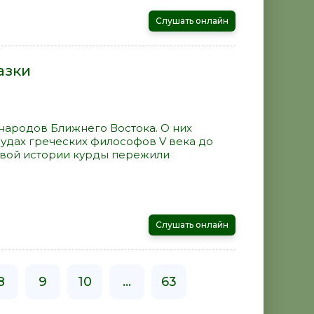
Слушать онлайн
азки
народов Ближнего Востока. О них
удах греческих философов V века до
овой истории курды пережили
Слушать онлайн
8
9
10
...
63