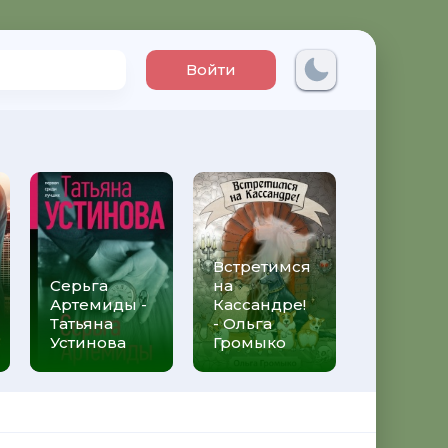
Войти
Встретимся
Три мет
Серьга
на
над неб
Артемиды -
Кассандре!
Трижды 
Татьяна
- Ольга
Федери
Устинова
Громыко
Моччиа