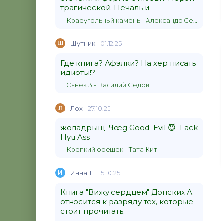
трагической. Печаль и
Краеугольный камень - Александр Сергеевич Донских
Ш
Шутник
01.12.25
Где книга? Афэлки? На хер писать
идиоты!?
Санек 3 - Василий Седой
Л
Лох
27.10.25
жопадрыщ Чœg Good Evil 😈 Fack
Hyu Ass
Крепкий орешек - Тата Кит
И
Инна Т.
15.10.25
Книга "Вижу сердцем" Донских А.
относится к разряду тех, которые
стоит прочитать.