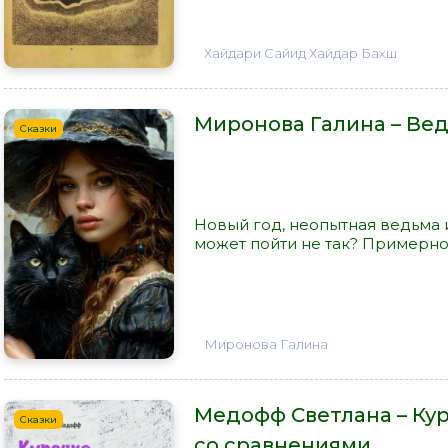
Хайдари Сайид Хайдар Бахш
Миронова Галина – Вед
Сказки
Новый год, неопытная ведьма 
может пойти не так? Примерно в
Миронова Галина
Медофф Светлана – Кур
Сказки
со сравнениями