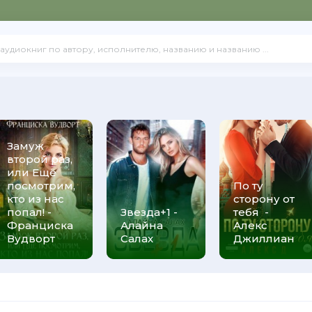
Замуж
второй раз,
или Ещё
посмотрим,
По ту
кто из нас
сторону от
попал! -
Звезда+1 -
тебя -
Франциска
Алайна
Алекс
Вудворт
Салах
Джиллиан