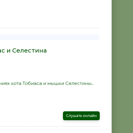
ас и Селестина
иях кота Тобиаса и мышки Селестины...
Слушать онлайн