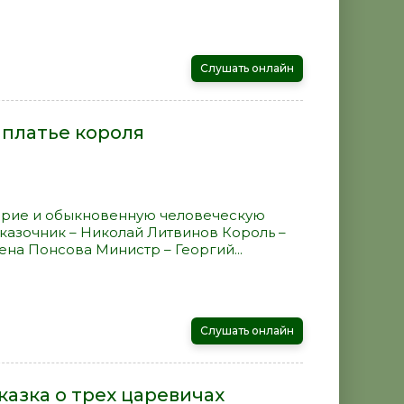
Слушать онлайн
 платье короля
ерие и обыкновенную человеческую
Сказочник – Николай Литвинов Король –
ена Понсова Министр – Георгий...
Слушать онлайн
казка о трех царевичах