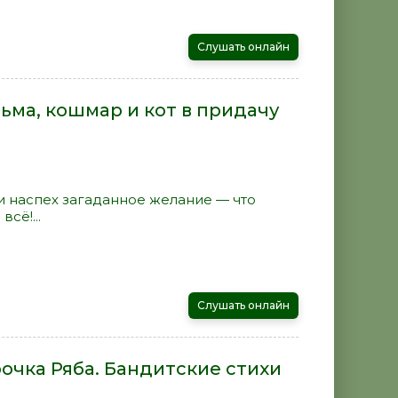
Слушать онлайн
ьма, кошмар и кот в придачу
и наспех загаданное желание — что
сё!...
Слушать онлайн
очка Ряба. Бандитские стихи