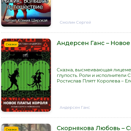
Смолин Сергей
Андерсен Ганс – Новое
Сказки
Сказка, высмеивающая лицем
глупость. Роли и исполнители 
Ростислав Плятт Королева – Ел
Андерсен Ганс
Скорнякова Любовь – С
Сказки