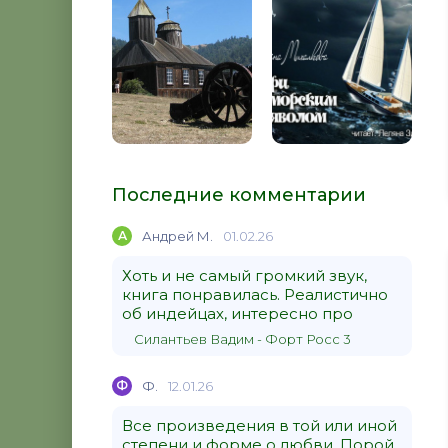
Последние комментарии
А
Андрей М.
01.02.26
Хоть и не самый громкий звук,
книга понравилась. Реалистично
об индейцах, интересно про
Силантьев Вадим - Форт Росс 3
Ф
Ф.
12.01.26
Все произведения в той или иной
степени и форме о любви. Порой