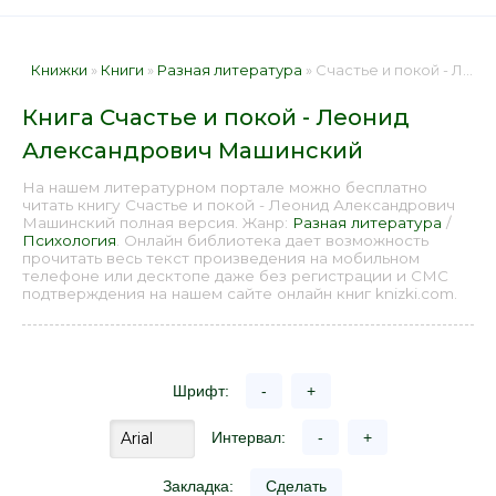
Книжки
»
Книги
»
Разная литература
» Счастье и покой - Леонид Александрович Машинский 📕 - Книга онлайн бесплатно
Книга Счастье и покой - Леонид
Александрович Машинский
На нашем литературном портале можно бесплатно
читать книгу Счастье и покой - Леонид Александрович
Машинский полная версия. Жанр:
Разная литература
/
Психология
. Онлайн библиотека дает возможность
прочитать весь текст произведения на мобильном
телефоне или десктопе даже без регистрации и СМС
подтверждения на нашем сайте онлайн книг knizki.com.
Шрифт:
-
+
Интервал:
-
+
Закладка:
Сделать