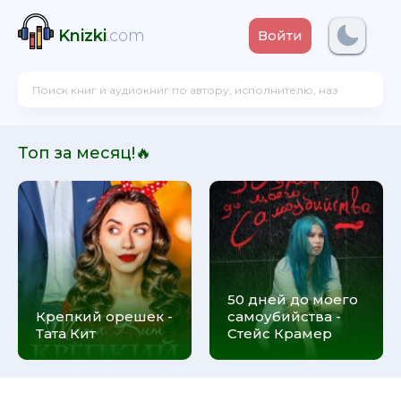
Knizki
.com
Войти
Топ за месяц!🔥
50 дней до моего
Крепкий орешек -
самоубийства -
Тата Кит
Стейс Крамер