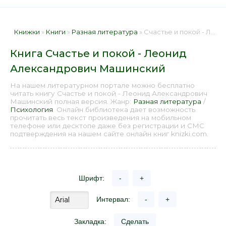
Книжки
»
Книги
»
Разная литература
» Счастье и покой - Леонид Александрович Машинский 📕 - Книга онлайн бесплатно
Книга Счастье и покой - Леонид
Александрович Машинский
На нашем литературном портале можно бесплатно
читать книгу Счастье и покой - Леонид Александрович
Машинский полная версия. Жанр:
Разная литература
/
Психология
. Онлайн библиотека дает возможность
прочитать весь текст произведения на мобильном
телефоне или десктопе даже без регистрации и СМС
подтверждения на нашем сайте онлайн книг knizki.com.
Шрифт:
-
+
Интервал:
-
+
Закладка:
Сделать