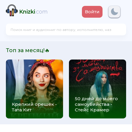
Knizki
.com
Войти
Топ за месяц!🔥
50 дней до моего
Крепкий орешек -
самоубийства -
Тата Кит
Стейс Крамер