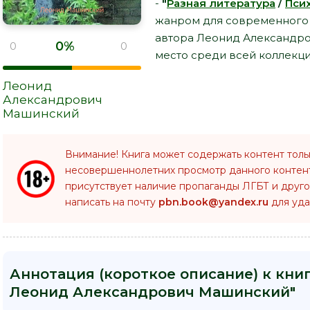
-
"
Разная литература
/
Пси
жанром для современного чи
автора Леонид Александр
0%
0
0
место среди всей коллекци
Леонид
Александрович
Машинский
Внимание! Книга может содержать контент толь
несовершеннолетних просмотр данного конте
присутствует наличие пропаганды ЛГБТ и друго
написать на почту
pbn.book@yandex.ru
для уда
Аннотация (короткое описание) к книг
Леонид Александрович Машинский"