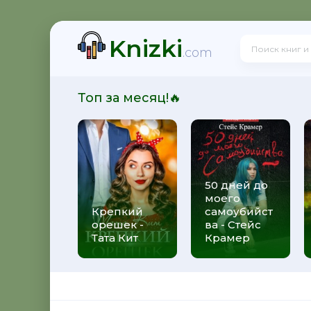
Knizki
 - Юрий Александрович Широков
.com
Топ за месяц!🔥
итальевич Осадчук
50 дней до
моего
свой долг - Яков Аркадьевич Гордин
Крепкий
самоубийст
орешек -
ва - Стейс
Тата Кит
Крамер
 Андрей Боярский