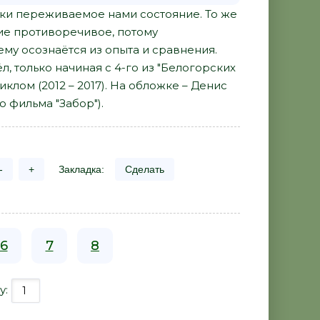
ески переживаемое нами состояние. То же
тие противоречивое, потому
му осознаётся из опыта и сравнения.
л, только начиная с 4-го из "Белогорских
клом (2012 – 2017). На обложке – Денис
 фильма "Забор").
-
+
Закладка:
Сделать
6
7
8
у: