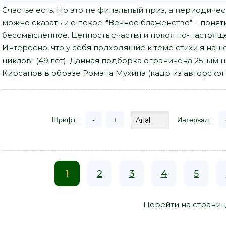
Счастье есть. Но это не финальный приз, а периодич
можно сказать и о покое. "Вечное блаженство" – поня
бессмысленное. Ценность счастья и покоя по-настояще
Интересно, что у себя подходящие к теме стихи я нашё
циклов" (49 лет). Данная подборка ограничена 25-ым ци
Кирсанов в образе Романа Мухина (кадр из авторского
Шрифт:
-
+
Интервал:
1
2
3
4
5
Перейти на страниц