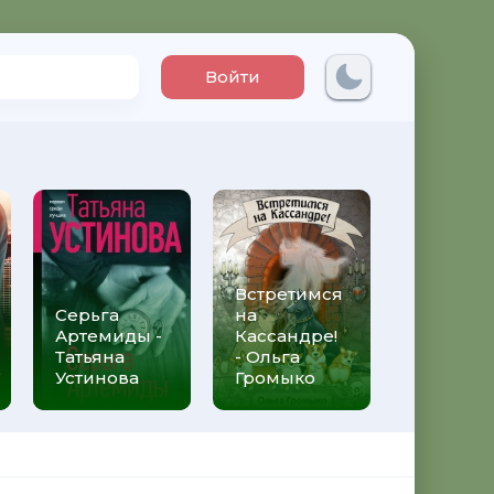
Войти
Встретимся
Три мет
Серьга
на
над неб
Артемиды -
Кассандре!
Трижды 
Татьяна
- Ольга
Федери
Устинова
Громыко
Моччиа