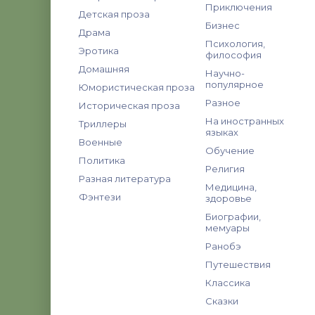
Приключения
Детская проза
Бизнес
Драма
Психология,
Эротика
философия
Домашняя
Научно-
популярное
Юмористическая проза
Разное
Историческая проза
На иностранных
Триллеры
языках
Военные
Обучение
Политика
Религия
Разная литература
Медицина,
Фэнтези
здоровье
Биографии,
мемуары
Ранобэ
Путешествия
Классика
Сказки