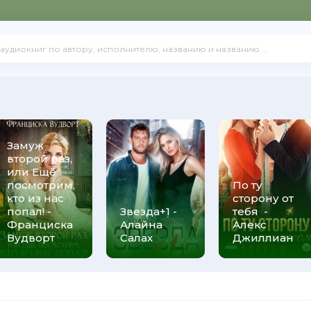
Замуж
второй раз,
или Ещё
посмотрим,
По ту
кто из нас
сторону от
попал! -
Звезда+1 -
тебя -
Франциска
Алайна
Алекс
Вудворт
Салах
Джиллиан