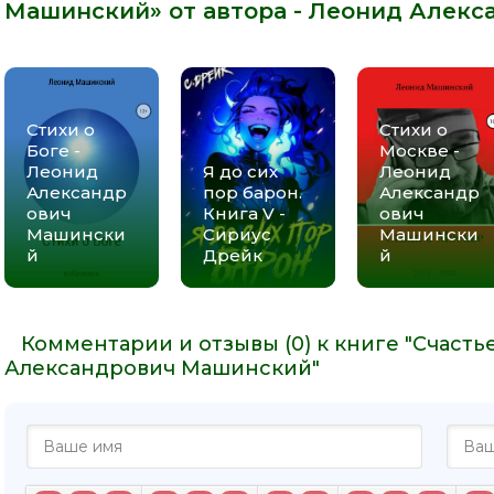
Машинский» от автора -
Леонид Алекс
Стихи о
Стихи о
Боге -
Москве -
Леонид
Я до сих
Леонид
Александр
пор барон.
Александр
ович
Книга V -
ович
Машински
Сириус
Машински
й
Дрейк
й
Комментарии и отзывы (0) к книге "Счасть
Александрович Машинский"