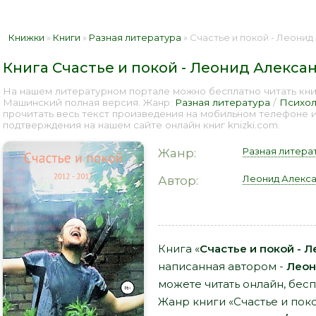
Книжки
»
Книги
»
Разная литература
» Счастье и покой - Леонид Ал
Книга Счастье и покой - Леонид Алекс
На нашем литературном портале можно бесплатно читать кни
Машинский полная версия. Жанр:
Разная литература
/
Психол
прочитать весь текст произведения на мобильном телефоне 
подтверждения на нашем сайте онлайн книг knizki.com.
Разная литера
Жанр:
Леонид Алекс
Автор:
Книга «
Счастье и покой -
написанная автором -
Леон
можете читать онлайн, бесп
Жанр книги «Счастье и по