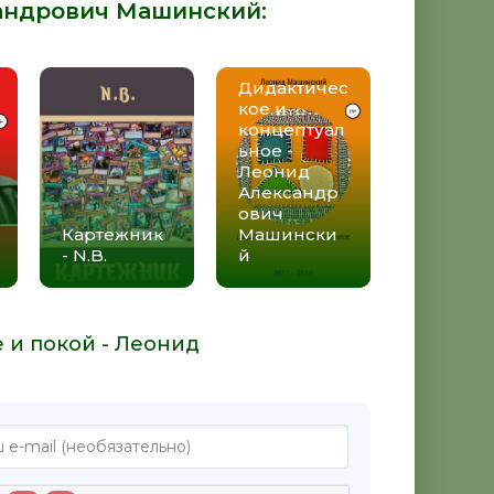
андрович Машинский
:
Дидактичес
кое и
концептуал
ьное -
Леонид
Александр
ович
Картежник
Машински
- N.B.
й
е и покой - Леонид