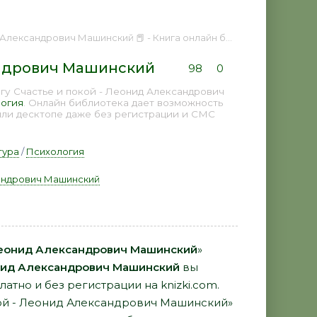
ександрович Машинский 📕 - Книга онлайн бесплатно
андрович Машинский
98
0
гу Счастье и покой - Леонид Александрович
огия
. Онлайн библиотека дает возможность
или десктопе даже без регистрации и СМС
тура
/
Психология
андрович Машинский
 Леонид Александрович Машинский
»
ид Александрович Машинский
вы
латно и без регистрации на knizki.com.
кой - Леонид Александрович Машинский»