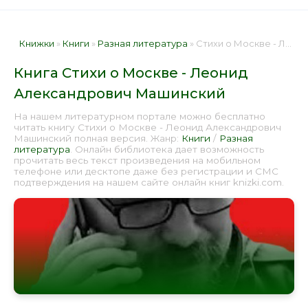
Книжки
»
Книги
»
Разная литература
» Стихи о Москве - Леонид Александрович Машинский 📕 - Книга онлайн бесплатно
Книга Стихи о Москве - Леонид
Александрович Машинский
На нашем литературном портале можно бесплатно
читать книгу Стихи о Москве - Леонид Александрович
Машинский полная версия. Жанр:
Книги
/
Разная
литература
. Онлайн библиотека дает возможность
прочитать весь текст произведения на мобильном
телефоне или десктопе даже без регистрации и СМС
подтверждения на нашем сайте онлайн книг knizki.com.