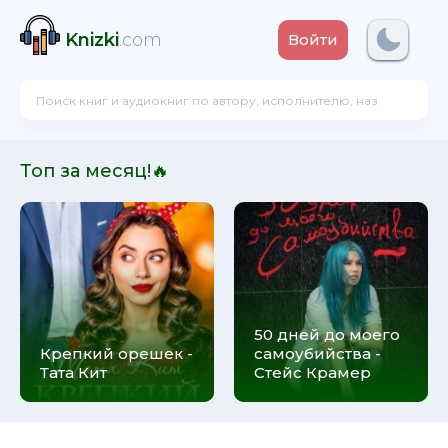
Knizki
.com
Войти
Топ за месяц!🔥
50 дней до моего
Крепкий орешек -
самоубийства -
Тата Кит
Стейс Крамер