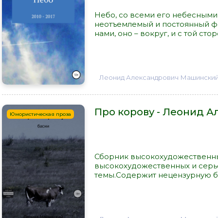
Небо, со всеми его небесными
неотъемлемый и постоянный фо
нами, оно – вокруг, и с той стор
Леонид Александрович Машински
Про корову - Леонид 
Юмористическая проза
Сборник высокохудожественны
высокохудожественных и серь
темы.Содержит нецензурную бра