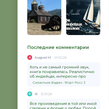
Последние комментарии
А
Андрей М.
01.02.26
Хоть и не самый громкий звук,
книга понравилась. Реалистично
об индейцах, интересно про
Силантьев Вадим - Форт Росс 3
Ф
Ф.
12.01.26
Все произведения в той или иной
степени и форме о любви. Порой