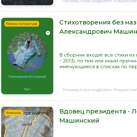
Леонид Александрович Машински
Стихотворения без наз
Разная литература
Александрович Маши
В сборник входят все стихи из 
– 2013), по тем или иным прич
именующиеся в списках по перв
Леонид Александрович Машински
Вдовец президента - 
Классика
Машинский