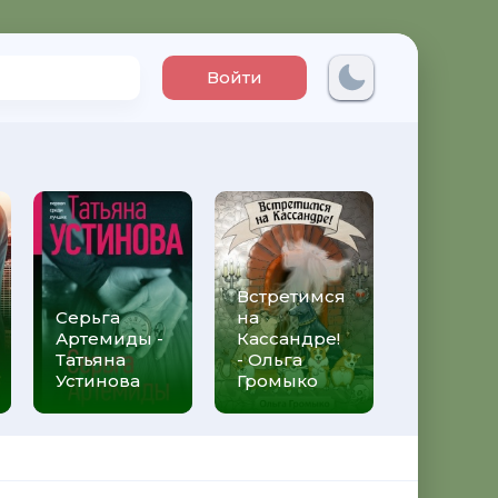
Войти
Встретимся
Три мет
Серьга
на
над неб
Артемиды -
Кассандре!
Трижды 
Татьяна
- Ольга
Федери
Устинова
Громыко
Моччиа