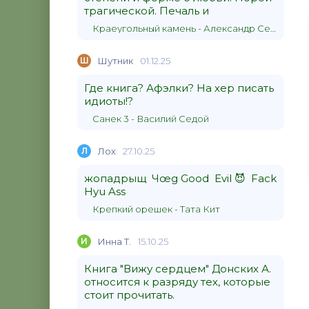
трагической. Печаль и
Краеугольный камень - Александр Сергеевич Донских
Ш
Шутник
01.12.25
Где книга? Афэлки? На хер писать
идиоты!?
Санек 3 - Василий Седой
Л
Лох
27.10.25
жопадрыщ Чœg Good Evil 😈 Fack
Hyu Ass
Крепкий орешек - Тата Кит
И
Инна Т.
15.10.25
Книга "Вижу сердцем" Донских А.
относится к разряду тех, которые
стоит прочитать.