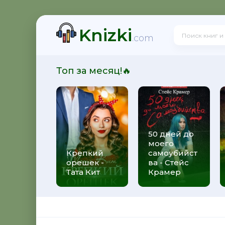
Knizki
.com
Топ за месяц!🔥
50 дней до
моего
Крепкий
самоубийст
орешек -
ва - Стейс
Тата Кит
Крамер