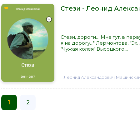
Стези - Леонид Алекс
Стези, дороги… Мне тут, в пе
я на дорогу…" Лермонтова, "Эх
"Чужая колея" Высоцкого....
Леонид Александрович Машински
1
2