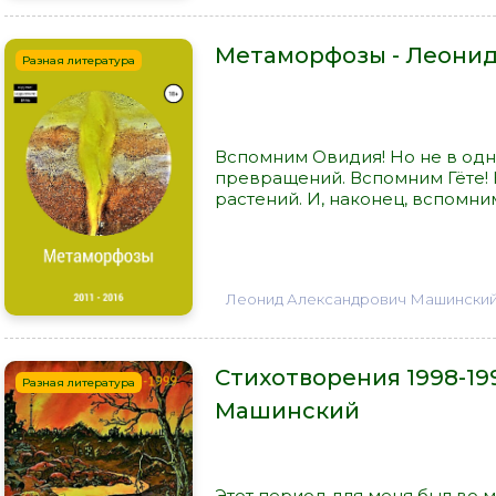
Метаморфозы - Леони
Разная литература
Вспомним Овидия! Но не в одн
превращений. Вспомним Гёте! 
растений. И, наконец, вспомни
Леонид Александрович Машински
Стихотворения 1998-19
Разная литература
Машинский
Этот период для меня был во