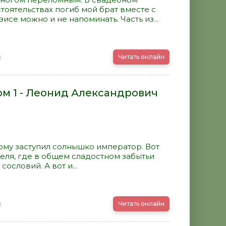
тоятельствах погиб мой брат вместе с
се можно и не напоминать. Часть из...
й
Читать онлайн
ом 1 - Леонид Александрович
ому заступил солнышко император. Вот
еля, где в общем сладостном забытьи
ословий. А вот и...
й
Читать онлайн