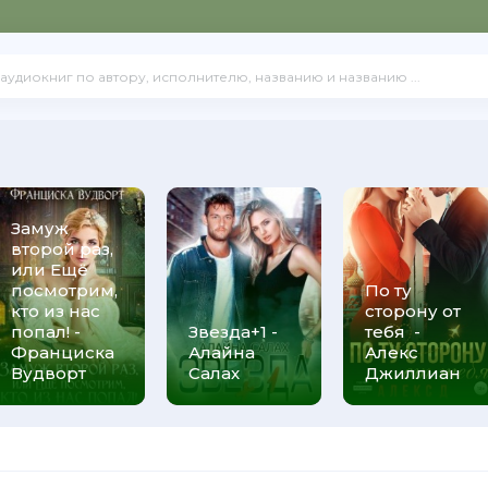
Замуж
второй раз,
или Ещё
посмотрим,
По ту
кто из нас
сторону от
попал! -
Звезда+1 -
тебя -
Франциска
Алайна
Алекс
Вудворт
Салах
Джиллиан