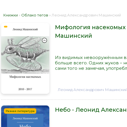
Книжки
»
Облако тегов
» Леонид Александрович Машинский
Мифология насекомых 
Машинский
Из видимых невооружённым вз
больше всего. Одних жуков – не
сами того не замечая, употребл
Леонид Александрович Машински
Небо - Леонид Алекс
Разная литература