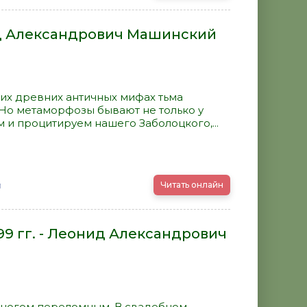
д Александрович Машинский
их древних античных мифах тьма
Но метаморфозы бывают не только у
м и процитируем нашего Заболоцкого,...
й
Читать онлайн
99 гг. - Леонид Александрович
 многом переломным. В свадебном