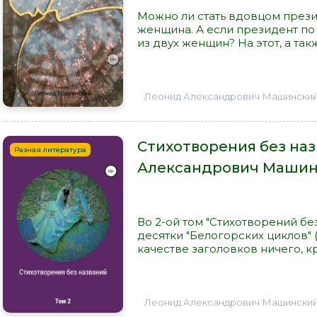
Можно ли стать вдовцом прези
женщина. А если президент по 
из двух женщин? На этот, а та
Леонид Александрович Машински
Стихотворения без наз
Разная литература
Александрович Маши
Во 2-ой том "Стихотворений бе
десятки "Белогорских циклов" (
качестве заголовков ничего, кр
Леонид Александрович Машински