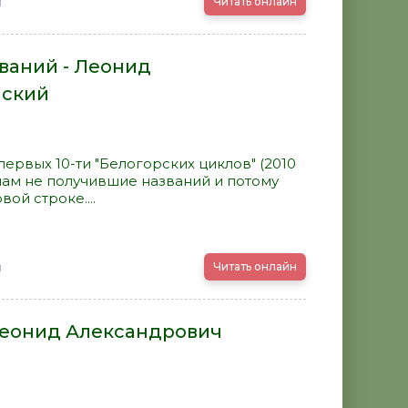
й
Читать онлайн
ваний - Леонид
нский
первых 10-ти "Белогорских циклов" (2010
инам не получившие названий и потому
ой строке....
й
Читать онлайн
Леонид Александрович