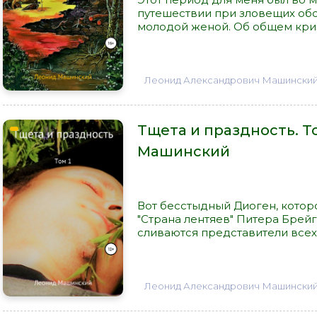
путешествии при зловещих обс
молодой женой. Об общем кризи
Леонид Александрович Машински
Тщета и праздность. Т
Машинский
Вот бесстыдный Диоген, котор
"Страна лентяев" Питера Брейг
сливаются представители всех с
Леонид Александрович Машински