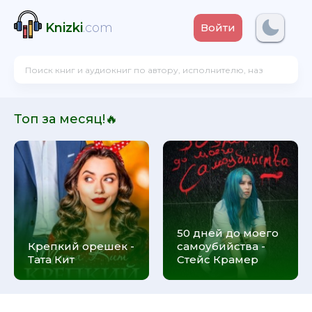
Knizki
.com
Войти
Топ за месяц!🔥
50 дней до моего
Крепкий орешек -
самоубийства -
Тата Кит
Стейс Крамер