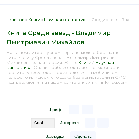
Книжки
»
Книги
»
Научная фантастика
» Среди звезд - Владимир Дмитриевич Михайлов 📕 - Книга онлайн бесплатно
Книга Среди звезд - Владимир
Дмитриевич Михайлов
На нашем литературном портале можно бесплатно
читать книгу Среди звезд - Владимир Дмитриевич
Михайлов полная версия. Жанр:
Книги
/
Научная
фантастика
. Онлайн библиотека дает возможность
прочитать весь текст произведения на мобильном
телефоне или десктопе даже без регистрации и СМС
подтверждения на нашем сайте онлайн книг knizki.com.
Шрифт:
-
+
Интервал:
-
+
Закладка:
Сделать