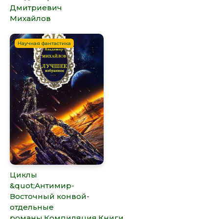
Дмитриевич
Михайлов
Научная фантастика
Циклы
&quot;Антимир-
Восточный конвой-
отдельные
романы.Компиляция.Книги