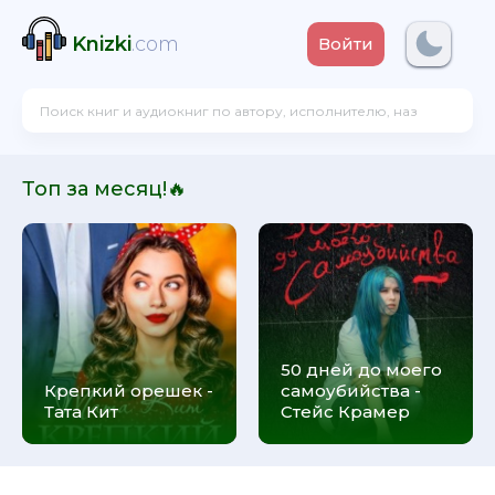
Knizki
.com
Войти
Топ за месяц!🔥
50 дней до моего
Крепкий орешек -
самоубийства -
Тата Кит
Стейс Крамер