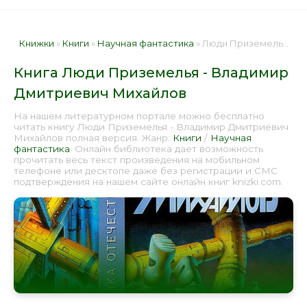
Книжки
»
Книги
»
Научная фантастика
» Люди Приземелья - Владимир Дмитриевич Михайлов 📕 - Книга онлайн бесплатно
Книга Люди Приземелья - Владимир
Дмитриевич Михайлов
На нашем литературном портале можно бесплатно
читать книгу Люди Приземелья - Владимир Дмитриевич
Михайлов полная версия. Жанр:
Книги
/
Научная
фантастика
. Онлайн библиотека дает возможность
прочитать весь текст произведения на мобильном
телефоне или десктопе даже без регистрации и СМС
подтверждения на нашем сайте онлайн книг knizki.com.