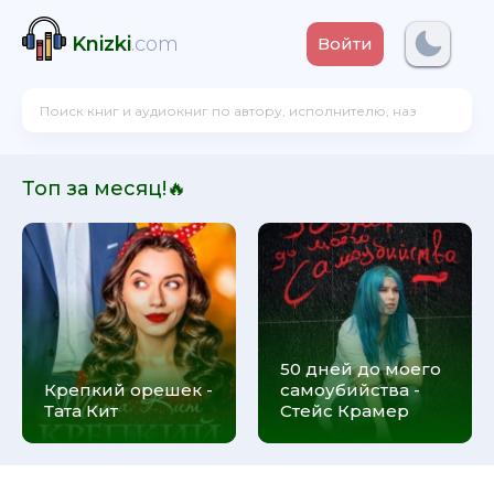
Knizki
.com
Войти
Топ за месяц!🔥
50 дней до моего
Крепкий орешек -
самоубийства -
Тата Кит
Стейс Крамер