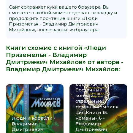
Сайт сохраняет куки вашего браузера. Вы
сможете в любой момент сделать закладку и
продолжить прочтение книги «Люди
Приземелья - Владимир Дмитриевич
Михайлов», после закрытия браузера.
Книги схожие с книгой «Люди
Приземелья - Владимир
Дмитриевич Михайлов» от автора -
Владимир Дмитриевич Михайлов
:
Циклы
&quot;Антимир-
Восточный
конвой-
отдельные
романы.Компиля
ция.Книги 15.
Люди и корабли -
Романы-16 -
Владимир
Владимир
Дмитриевич
Дмитриевич