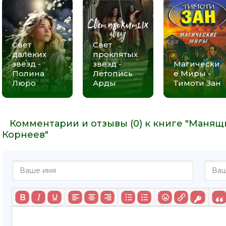
Свет
Свет
далёких
проклятых
звёзд -
звёзд -
Магически
Полина
Летопись
е Миры -
Люро
Арды
Тимоти Зан
Комментарии и отзывы (0) к книге "Манящ
Корнеев"