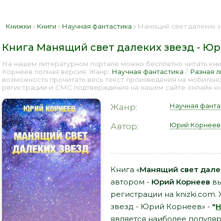
Книжки
»
Книги
»
Научная фантастика
» Манящий свет далеких зв
Книга Манящий свет далеких звезд - Ю
На нашем литературном портале можно бесплатно читать кни
Корнеев полная версия. Жанр:
Научная фантастика
/
Разная 
возможность прочитать весь текст произведения на мобильн
регистрации и СМС подтверждения на нашем сайте онлайн кни
Научная фанта
Жанр:
Юрий Корнеев
Автор:
Книга «
Манящий свет дале
автором -
Юрий Корнеев
вы
регистрации на knizki.com
звезд - Юрий Корнеев» -
"
Н
является наиболее популя