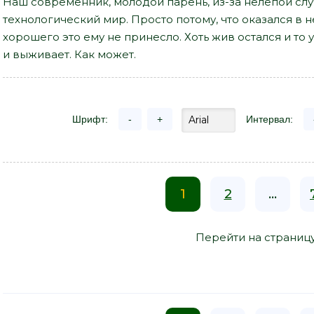
Наш современник, молодой парень, из-за нелепой сл
технологический мир. Просто потому, что оказался в н
хорошего это ему не принесло. Хоть жив остался и то у
и выживает. Как может.
Шрифт:
-
+
Интервал:
1
2
...
Перейти на страниц