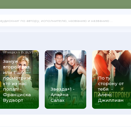
Замуж
второй раз,
или Ещё
посмотрим,
По ту
кто из нас
сторону от
попал! -
Звезда+1 -
тебя -
Франциска
Алайна
Алекс
Вудворт
Салах
Джиллиан