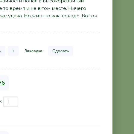
учайности попал в высокоразвитый
е то время и не в том месте. Ничего
же удача. Но жить-то как-то надо. Вот он
-
+
Закладка:
Сделать
76
у: