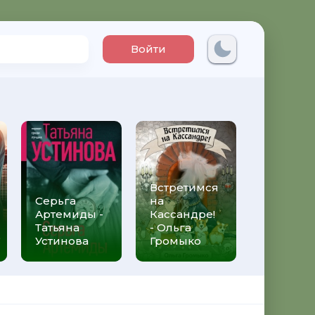
Войти
Встретимся
Три мет
Серьга
на
над неб
Артемиды -
Кассандре!
Трижды 
Татьяна
- Ольга
Федери
Устинова
Громыко
Моччиа