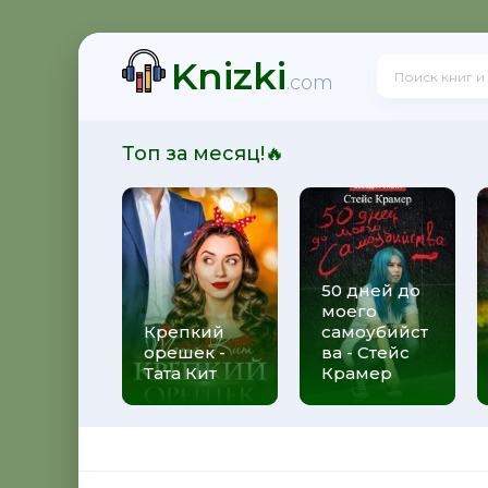
Knizki
! - Ольга Громыко
.com
Топ за месяц!🔥
рсон Петерсен
50 дней до
моего
 Макс Глебов
Крепкий
самоубийст
орешек -
ва - Стейс
Тата Кит
Крамер
гей Лукьяненко