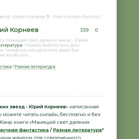
езд - Юрий Корнеев 📕 - Книга онлайн бесплатно
рий Корнеев
339
0
гу Манящий свет далеких звезд - Юрий
литература
. Онлайн библиотека дает
ом телефоне или десктопе даже без
г knizki.com.
стика
/
Разная литература
ких звезд - Юрий Корнеев
» написанная
 можете читать онлайн, бесплатно и без
. Жанр книги «Манящий свет далеких
аучная фантастика
/
Разная литература
"
рным жанром для современного