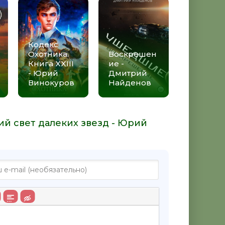
Кодекс
Охотника.
Воскрешен
Книга XXIII
ие -
- Юрий
Дмитрий
Винокуров
Найденов
ий свет далеких звезд - Юрий