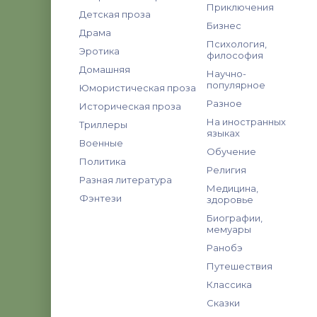
Приключения
Детская проза
Бизнес
Драма
Психология,
Эротика
философия
Домашняя
Научно-
популярное
Юмористическая проза
Разное
Историческая проза
На иностранных
Триллеры
языках
Военные
Обучение
Политика
Религия
Разная литература
Медицина,
Фэнтези
здоровье
Биографии,
мемуары
Ранобэ
Путешествия
Классика
Сказки