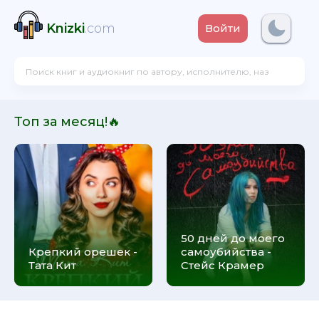
Knizki
.com
Войти
Топ за месяц!🔥
50 дней до моего
Крепкий орешек -
самоубийства -
Тата Кит
Стейс Крамер