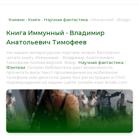
Книжки
»
Книги
»
Научная фантастика
» Иммунный - Владимир Анатольевич Тимофеев 📕 - Книга онлайн бесплатно
Книга Иммунный - Владимир
Анатольевич Тимофеев
На нашем литературном портале можно бесплатно
читать книгу Иммунный - Владимир Анатольевич
Тимофеев полная версия. Жанр:
Научная фантастика
/
Фэнтези
. Онлайн библиотека дает возможность
прочитать весь текст произведения на мобильном
телефоне или десктопе даже без регистрации и СМС
подтверждения на нашем сайте онлайн книг knizki.com.