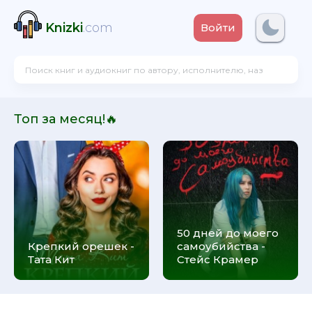
Knizki
.com
Войти
Топ за месяц!🔥
50 дней до моего
Крепкий орешек -
самоубийства -
Тата Кит
Стейс Крамер