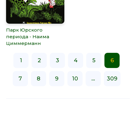
Парк Юрского
периода - Наима
Циммерманн
1
2
3
4
5
6
7
8
9
10
...
309