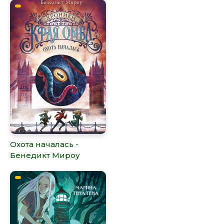
Охота началась -
Бенедикт Мироу