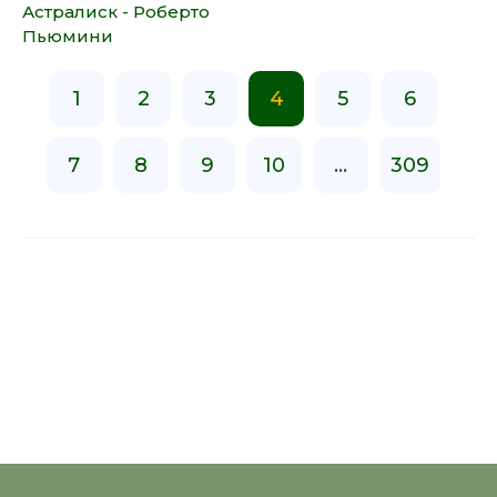
Астралиск - Роберто
Пьюмини
1
2
3
4
5
6
7
8
9
10
...
309