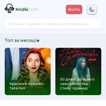
Knizki
.com
Войти
Топ за месяц!🔥
50 дней до моего
Крепкий орешек -
самоубийства -
Тата Кит
Стейс Крамер