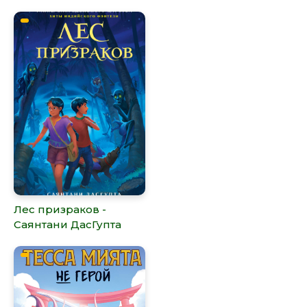
Лес призраков -
Саянтани ДасГупта