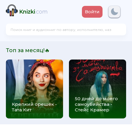
Knizki
.com
Войти
Топ за месяц!🔥
50 дней до моего
Крепкий орешек -
самоубийства -
Тата Кит
Стейс Крамер