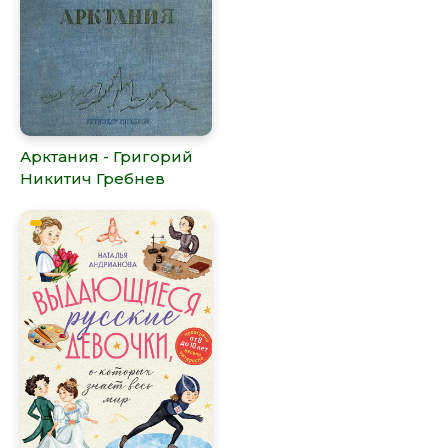
Арктания - Григорий
Никитич Гребнев