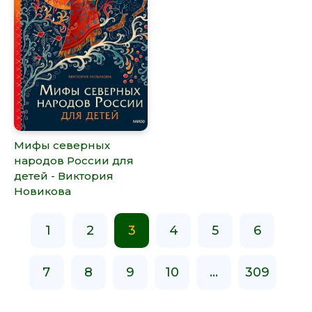
Мифы северных
народов России для
детей - Виктория
Новикова
1
2
3
4
5
6
7
8
9
10
...
309