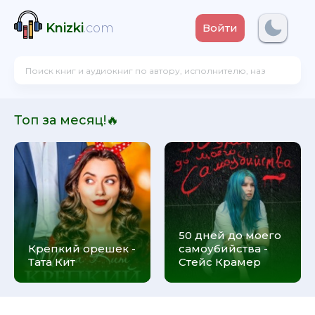
Knizki
.com
Войти
Топ за месяц!🔥
50 дней до моего
Крепкий орешек -
самоубийства -
Тата Кит
Стейс Крамер