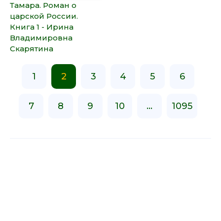
Тамара. Роман о
царской России.
Книга 1 - Ирина
Владимировна
Скарятина
1
2
3
4
5
6
7
8
9
10
...
1095