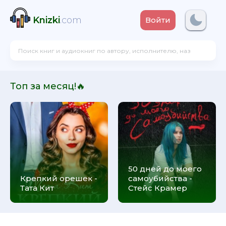
Knizki
.com
Войти
Топ за месяц!🔥
50 дней до моего
Крепкий орешек -
самоубийства -
Тата Кит
Стейс Крамер