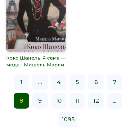
Коко Шанель. Я сама —
мода - Мишель Марли
1
...
4
5
6
7
8
9
10
11
12
...
1095