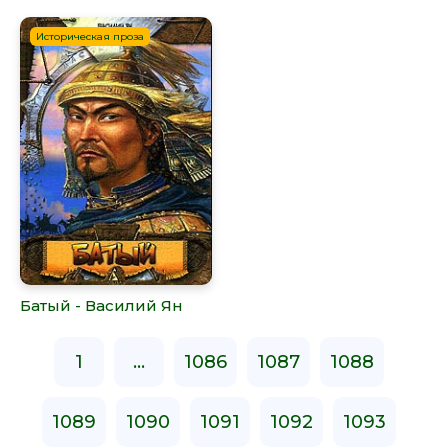
Историческая проза
Батый - Василий Ян
1
...
1086
1087
1088
1089
1090
1091
1092
1093