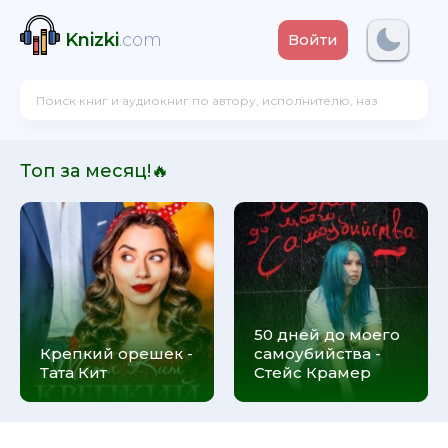
Knizki
.com
Войти
Топ за месяц!🔥
50 дней до моего
Крепкий орешек -
самоубийства -
Тата Кит
Стейс Крамер