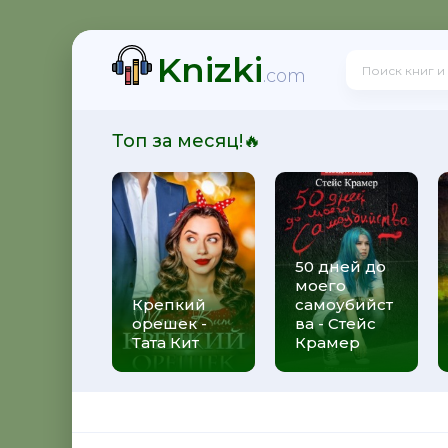
Knizki
.com
Топ за месяц!🔥
50 дней до
моего
Крепкий
самоубийст
орешек -
ва - Стейс
Тата Кит
Крамер