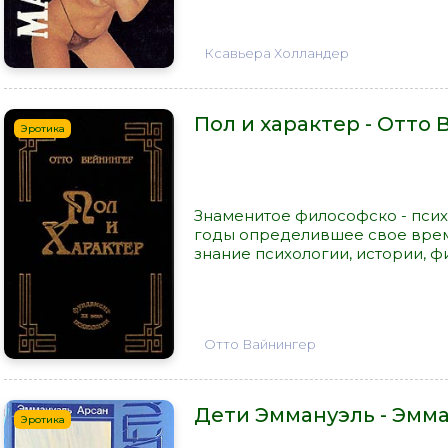
Ксавьера Холландер
Пол и характер - Отто
Эротика
Знаменитое философско - псих
годы определившее свое время
знание психологии, истории, фи
Отто Вайнингер
Дети Эммануэль - Эмм
Эротика