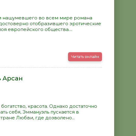
м нашумевшего во всем мире романа
 достоверно отобразившего эротические
оя европейского общества....
Читать онлайн
ь Арсан
 богатство, красота. Однако достаточно
нать себя, Эммануэль пускается в
тране Любви, где дозволено...