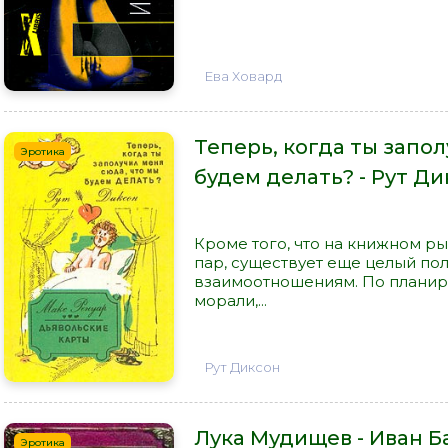
Ева Ховард
Теперь, когда ты запо
Эротика
будем делать? - Рут Д
Кроме того, что на книжном р
пар, существует еще целый по
взаимоотношениям. По планир
морали,...
Рут Диксон
Лука Мудищев - Иван Б
Эротика