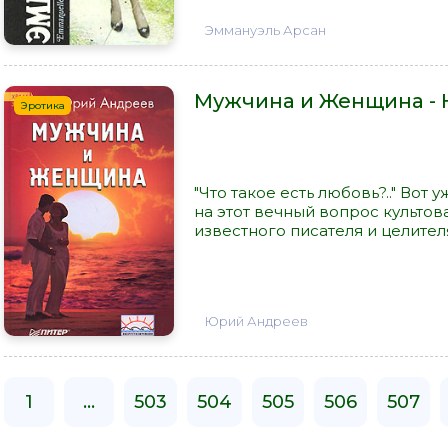
Эммануэль Арсан
Мужчина и Женщина -
Эротика
"Что такое есть любовь?.." Вот
на этот вечный вопрос культо
известного писателя и целителя
Юрий Андреев
1
...
503
504
505
506
507