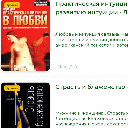
Практическая интуиция
Эротика
развитию интуиции - 
Любовь и интуиция связаны на
при помощи интуиции добиться
американский психолог и авто
Лора Дэй
Страсть и блаженство -
Эротика
Мужчина и женщина... Страсть и
Легендарная Ева Ховард откры
наслаждения и смелых эксперим