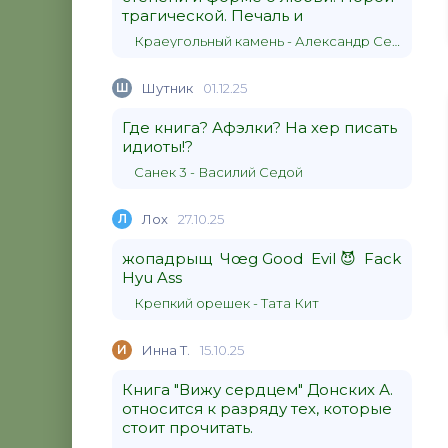
трагической. Печаль и
Краеугольный камень - Александр Сергеевич Донских
Ш
Шутник
01.12.25
Где книга? Афэлки? На хер писать
идиоты!?
Санек 3 - Василий Седой
Л
Лох
27.10.25
жопадрыщ Чœg Good Evil 😈 Fack
Hyu Ass
Крепкий орешек - Тата Кит
И
Инна Т.
15.10.25
Книга "Вижу сердцем" Донских А.
относится к разряду тех, которые
стоит прочитать.