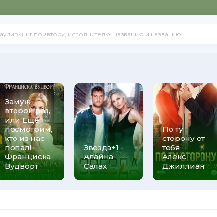
Замуж
второй раз,
или Ещё
посмотрим,
По ту
кто из нас
сторону от
попал! -
Звезда+1 -
тебя -
Франциска
Алайна
Алекс
Вудворт
Салах
Джиллиан