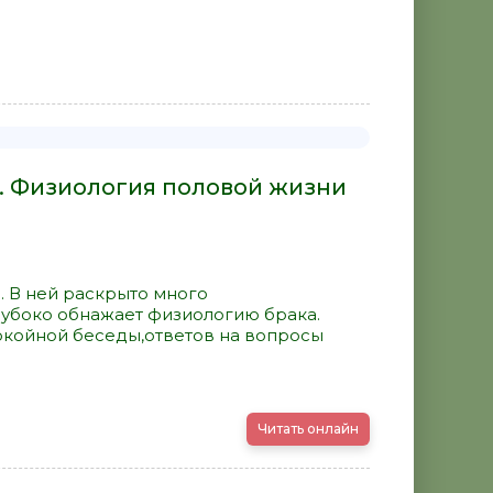
. Физиология половой жизни
в. В ней раскрыто много
лубоко обнажает физиологию брака.
окойной беседы,ответов на вопросы
Читать онлайн