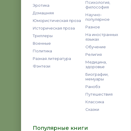
Психология,
Эротика
философия
Домашняя
Научно-
популярное
Юмористическая проза
Разное
Историческая проза
На иностранных
Триллеры
языках
Военные
Обучение
Политика
Религия
Разная литература
Медицина,
Фэнтези
здоровье
Биографии,
мемуары
Ранобэ
Путешествия
Классика
Сказки
Популярные книги