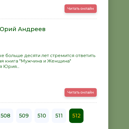
Читать онлайн
 Юрий Андреев
 уже больше десяти лет стремится ответить
вая книга "Мужчина и Женщина"
 Юрия...
Читать онлайн
508
509
510
511
512