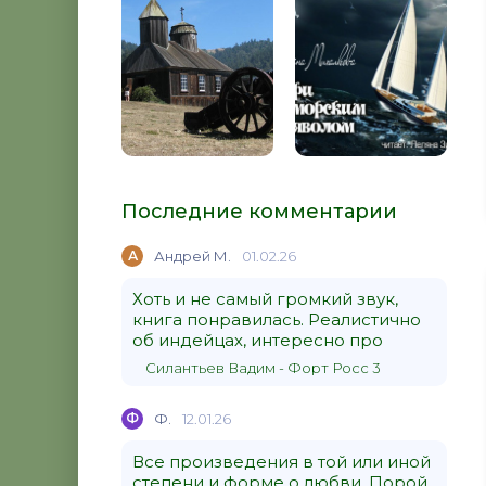
Последние комментарии
А
Андрей М.
01.02.26
Хоть и не самый громкий звук,
книга понравилась. Реалистично
об индейцах, интересно про
Силантьев Вадим - Форт Росс 3
Ф
Ф.
12.01.26
Все произведения в той или иной
степени и форме о любви. Порой