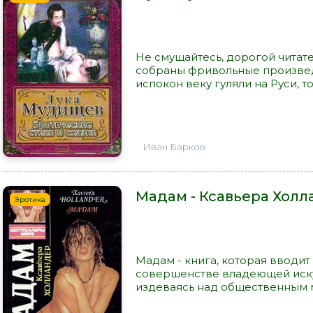
Не смущайтесь, дорогой читате
собраны фривольные произведе
испокон веку гуляли на Руси, то
Иван Барков
Мадам - Ксавьера Хол
Эротика
Мадам - книга, которая вводит
совершенстве владеющей иску
издеваясь над общественным м