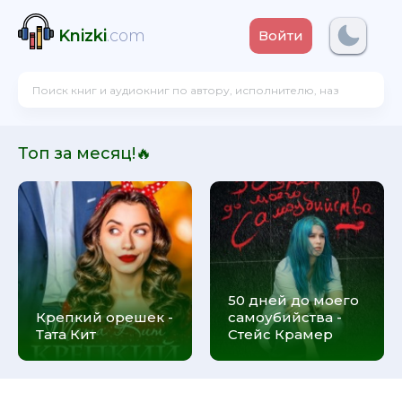
Knizki
.com
Войти
Топ за месяц!🔥
50 дней до моего
Крепкий орешек -
самоубийства -
Тата Кит
Стейс Крамер