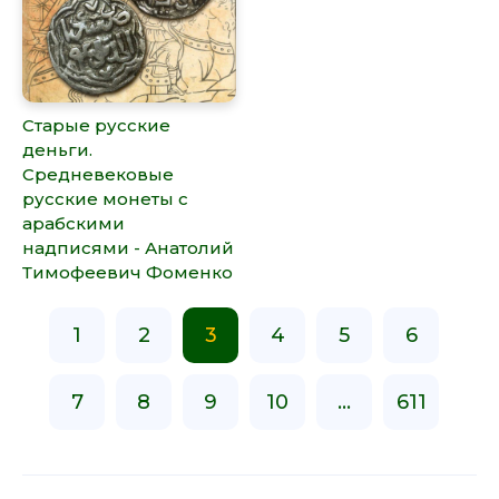
Старые русские
деньги.
Средневековые
русские монеты с
арабскими
надписями - Анатолий
Тимофеевич Фоменко
1
2
3
4
5
6
7
8
9
10
...
611