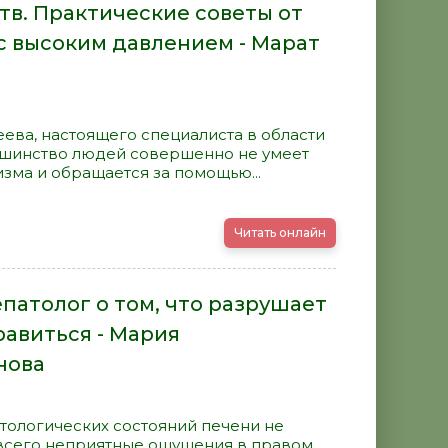
тв. Практические советы от
с высоким давлением - Марат
ева, настоящего специалиста в области
льшинство людей совершенно не умеет
зма и обращается за помощью...
Читать онлайн
епатолог о том, что разрушает
равиться - Мария
нова
атологических состояний печени не
 всего неприятные ощущения в правом