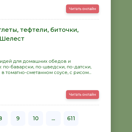
Читать онлайн
тлеты, тефтели, биточки,
а Шелест
ь идей для домашних обедов и
: по-баварски, по-шведски, по-датски,
в томатно-сметанном соусе, с рисом...
Читать онлайн
8
9
10
...
611