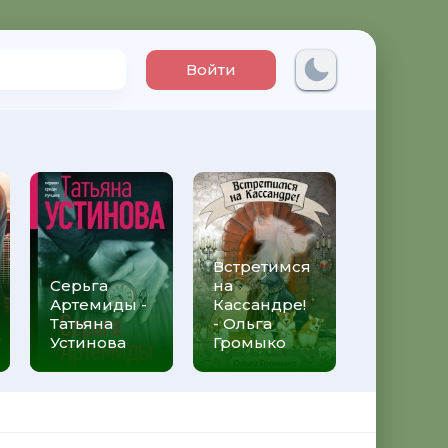
Войти
Встретимся
Три мет
Серьга
на
над неб
Артемиды -
Кассандре!
Трижды 
Татьяна
- Ольга
Федери
Устинова
Громыко
Моччиа