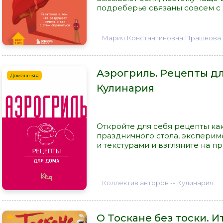
подреберье связаны совсем с д
Мария Константиновна Прашнова
Аэрогриль. Рецепты для
Домашняя
Кулинария
Откройте для себя рецепты как
праздничного стола, экспери
и текстурами и взгляните на пр
Коллектив авторов -- Кулинария
О Тоскане без тоски. 