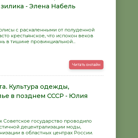
азилика - Элена Набель
полисы с раскаленными от полуденной
асто крестьянское, что испокон веков
ь в тишине провинциальной...
Читать онлайн
а. Культура одежды,
ье в позднем СССР - Юлия
0-х Советское государство проводило
стичной децентрализации моды,
изации в областных центрах России.