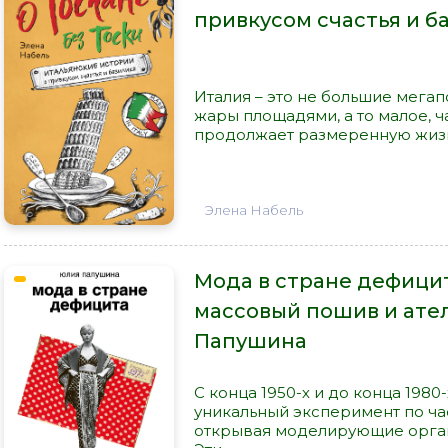
привкусом счастья и б
Италия – это не большие мега
жары площадями, а то малое, ч
продолжает размеренную жизн
Элена Набель
Мода в стране дефицит
массовый пошив и ател
Папушина
С конца 1950-х и до конца 198
уникальный эксперимент по ча
открывая моделирующие орган