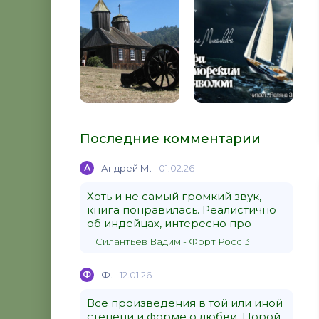
Последние комментарии
А
Андрей М.
01.02.26
Хоть и не самый громкий звук,
книга понравилась. Реалистично
об индейцах, интересно про
Силантьев Вадим - Форт Росс 3
Ф
Ф.
12.01.26
Все произведения в той или иной
степени и форме о любви. Порой