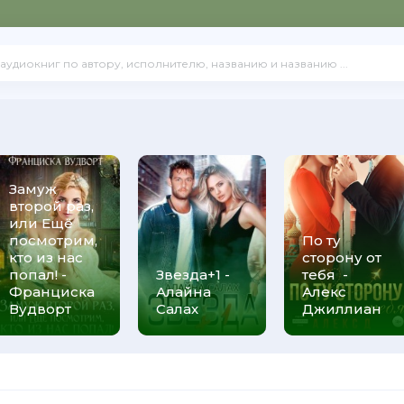
Замуж
второй раз,
или Ещё
посмотрим,
По ту
кто из нас
сторону от
попал! -
Звезда+1 -
тебя -
Франциска
Алайна
Алекс
Вудворт
Салах
Джиллиан