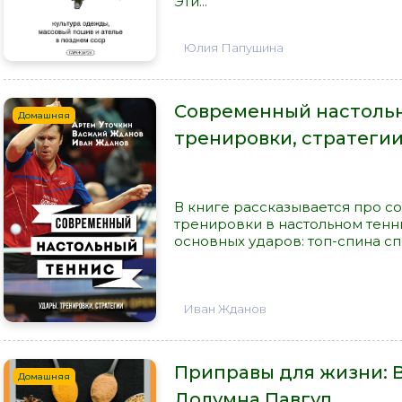
Эти...
Юлия Папушина
Современный настольн
Домашняя
тренировки, стратегии
В книге рассказывается про с
тренировки в настольном тен
основных ударов: топ-спина спр
Иван Жданов
Приправы для жизни: В
Домашняя
Долумна Павгуд