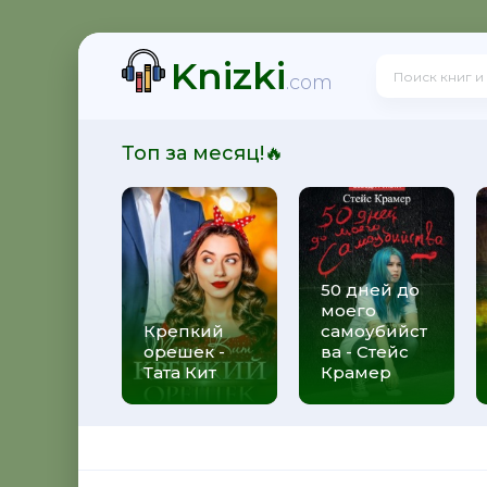
Knizki
.com
Топ за месяц!🔥
50 дней до
моего
Крепкий
самоубийст
орешек -
ва - Стейс
Тата Кит
Крамер