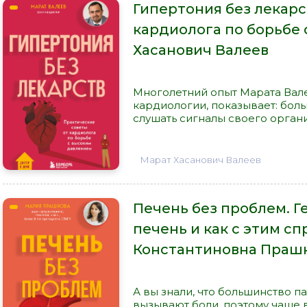
Гипертония без лекарс
кардиолога по борьбе 
Хасанович Валеев
Многолетний опыт Марата Вале
кардиологии, показывает: бо
слушать сигналы своего органи
Марат Хасанович Валеев
Печень без проблем. Г
печень и как с этим сп
Константиновна Праш
А вы знали, что большинство п
вызывают боли, поэтому чаще