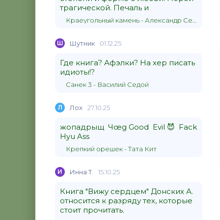
трагической. Печаль и
Краеугольный камень - Александр Сергеевич Донских
Ш
Шутник
01.12.25
Где книга? Афэлки? На хер писать
идиоты!?
Санек 3 - Василий Седой
Л
Лох
27.10.25
жопадрыщ Чœg Good Evil 😈 Fack
Hyu Ass
Крепкий орешек - Тата Кит
И
Инна Т.
15.10.25
Книга "Вижу сердцем" Донских А.
относится к разряду тех, которые
стоит прочитать.