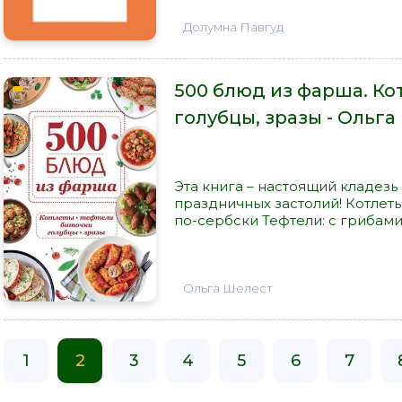
Долумна Павгуд
500 блюд из фарша. Ко
голубцы, зразы - Ольг
Эта книга – настоящий кладез
праздничных застолий! Котлеты
по-сербски Тефтели: с грибами 
Ольга Шелест
1
2
3
4
5
6
7