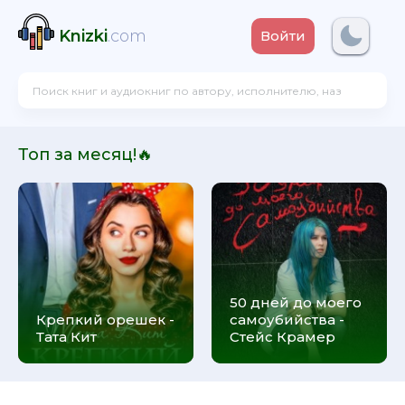
Knizki
.com
Войти
Топ за месяц!🔥
50 дней до моего
Крепкий орешек -
самоубийства -
Тата Кит
Стейс Крамер