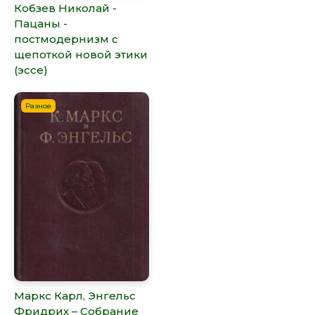
Кобзев Николай -
Пацаны -
постмодернизм с
щепоткой новой этики
(эссе)
Разное
Маркс Карл, Энгельс
Фридрих – Собрание