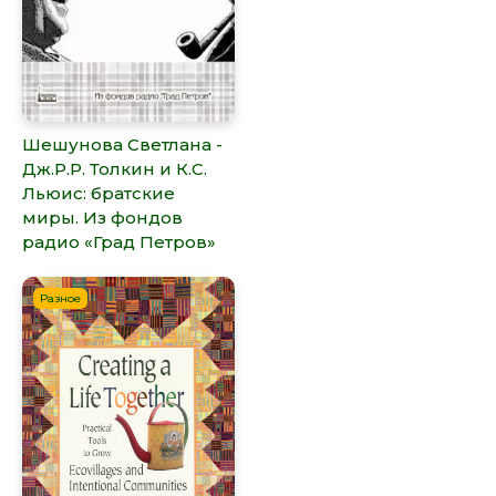
Шешунова Светлана -
Дж.Р.Р. Толкин и К.С.
Льюис: братские
миры. Из фондов
радио «Град Петров»
Разное