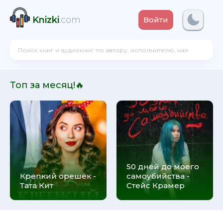
Knizki
.com
Войти
Топ за месяц!🔥
50 дней до моего
Крепкий орешек -
самоубийства -
Тата Кит
Стейс Крамер