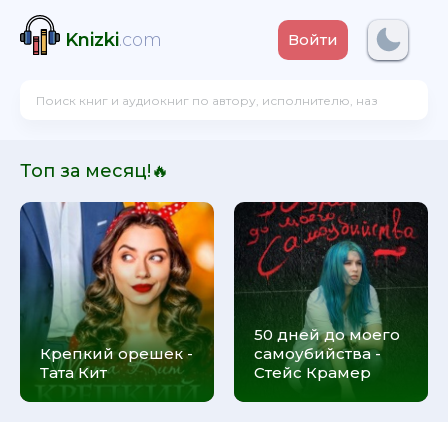
Knizki
.com
Войти
Топ за месяц!🔥
50 дней до моего
Крепкий орешек -
самоубийства -
Тата Кит
Стейс Крамер