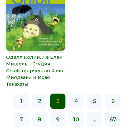
Оделл Колин, Ле Блан
Мишель – Студия
Ghibli: творчество Хаяо
Миядзаки и Исао
Такахаты
1
2
3
4
5
6
7
8
9
10
...
67