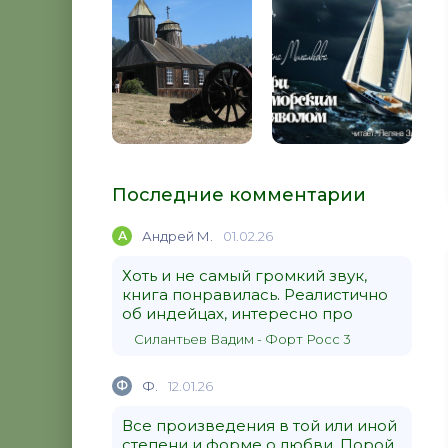
Последние комментарии
А
Андрей М.
01.02.26
Хоть и не самый громкий звук,
книга понравилась. Реалистично
об индейцах, интересно про
Силантьев Вадим - Форт Росс 3
Ф
Ф.
12.01.26
Все произведения в той или иной
степени и форме о любви. Порой