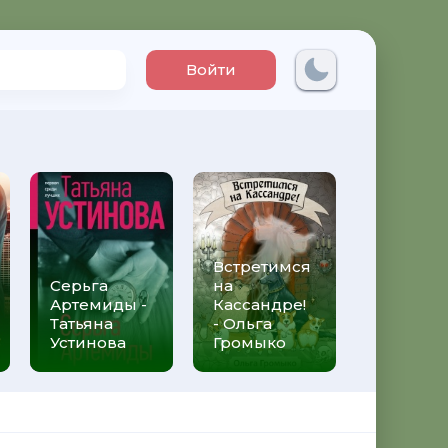
Войти
Встретимся
Три мет
Серьга
на
над неб
Артемиды -
Кассандре!
Трижды 
Татьяна
- Ольга
Федери
Устинова
Громыко
Моччиа