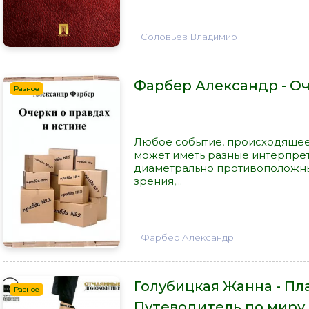
Соловьев Владимир
Фарбер Александр - Оч
Разное
Любое событие, происходящее
может иметь разные интерпрет
диаметрально противоположны
зрения,...
Фарбер Александр
Голубицкая Жанна - Пл
Разное
Путеводитель по миру 