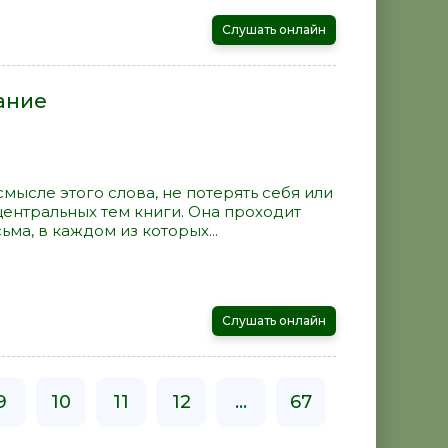
Слушать онлайн
ание
смысле этого слова, не потерять себя или
 центральных тем книги. Она проходит
ма, в каждом из которых...
Слушать онлайн
9
10
11
12
...
67