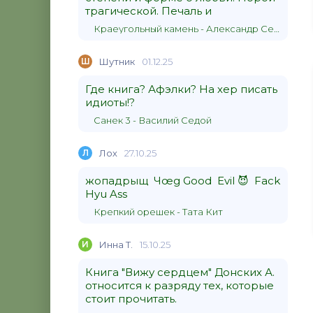
трагической. Печаль и
Краеугольный камень - Александр Сергеевич Донских
Ш
Шутник
01.12.25
Где книга? Афэлки? На хер писать
идиоты!?
Санек 3 - Василий Седой
Л
Лох
27.10.25
жопадрыщ Чœg Good Evil 😈 Fack
Hyu Ass
Крепкий орешек - Тата Кит
И
Инна Т.
15.10.25
Книга "Вижу сердцем" Донских А.
относится к разряду тех, которые
стоит прочитать.