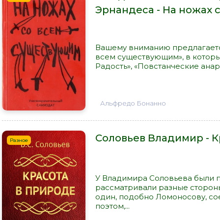
Эрнандеса - На ножах
Вашему вниманию предлагаетс
всем существующим», в котор
Радость», «Повстанческие анар
Альфредо Бонанно
Соловьев Владимир - К
Разное
У Владимира Соловьева были 
рассматривали разные стороны
один, подобно Ломоносову, со
поэтом,...