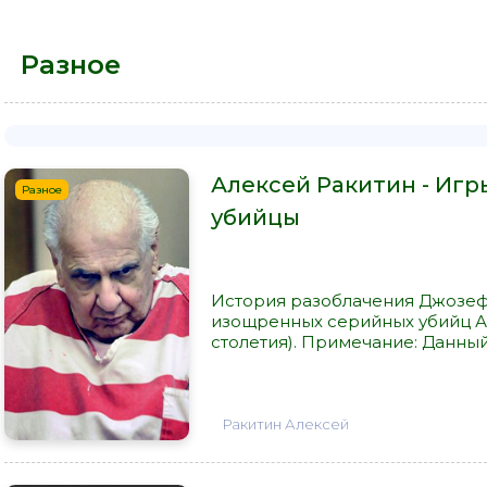
Разное
Алексей Ракитин - Иг
Разное
убийцы
История разоблачения Джозефа
изощренных серийных убийц А
столетия). Примечание: Данный 
Ракитин Алексей