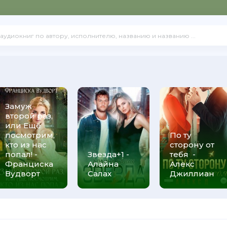
Замуж
второй раз,
или Ещё
посмотрим,
По ту
кто из нас
сторону от
попал! -
Звезда+1 -
тебя -
Франциска
Алайна
Алекс
Вудворт
Салах
Джиллиан