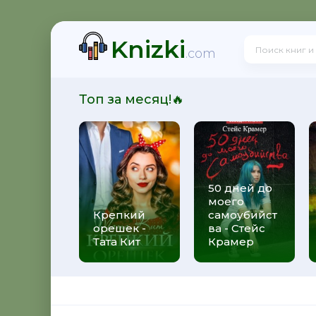
Knizki
.com
Топ за месяц!🔥
50 дней до
моего
Крепкий
самоубийст
орешек -
ва - Стейс
Тата Кит
Крамер