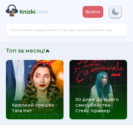
Knizki
.com
Войти
Топ за месяц!🔥
50 дней до моего
Крепкий орешек -
самоубийства -
Тата Кит
Стейс Крамер