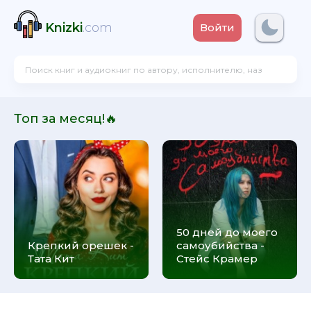
Knizki
.com
Войти
Топ за месяц!🔥
50 дней до моего
Крепкий орешек -
самоубийства -
Тата Кит
Стейс Крамер