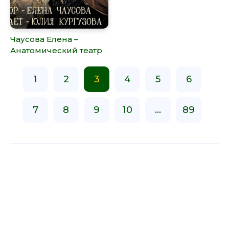
Чаусова Елена –
Анатомический театр
1
2
3
4
5
6
7
8
9
10
...
89