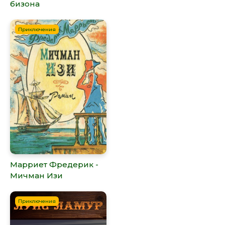
бизона
Приключения
Марриет Фредерик -
Мичман Изи
Приключения