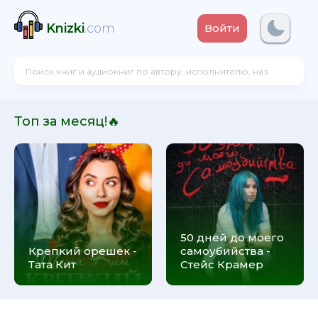
Knizki
.com
Войти
Топ за месяц!🔥
50 дней до моего
Крепкий орешек -
самоубийства -
Тата Кит
Стейс Крамер