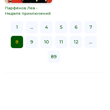
Парфёнов Лев -
Неделя приключений
1
...
4
5
6
7
8
9
10
11
12
...
89