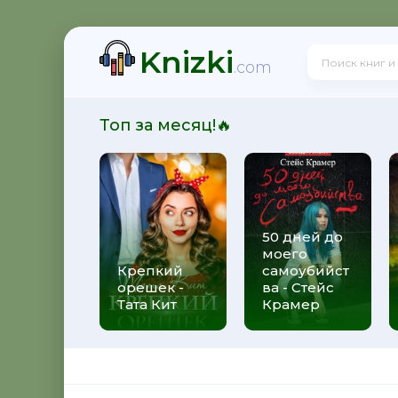
Knizki
.com
Топ за месяц!🔥
50 дней до
моего
Крепкий
самоубийст
орешек -
ва - Стейс
Тата Кит
Крамер