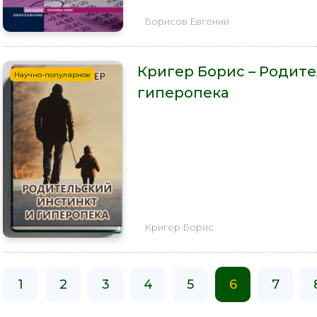
Борисов Евгений
Кригер Борис – Родите
Научно-популярное
гиперопека
Кригер Борис
1
2
3
4
5
6
7