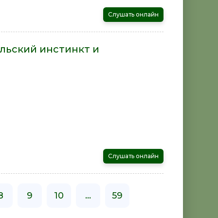
Слушать онлайн
льский инстинкт и
Слушать онлайн
8
9
10
...
59