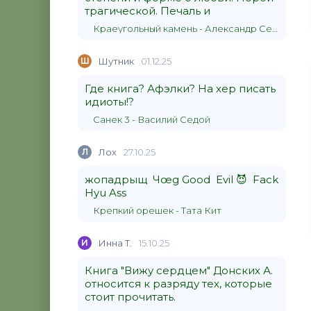
трагической. Печаль и
Краеугольный камень - Александр Сергеевич Донских
Ш
Шутник
01.12.25
Где книга? Афэлки? На хер писать
идиоты!?
Санек 3 - Василий Седой
Л
Лох
27.10.25
жопадрыщ Чœg Good Evil 😈 Fack
Hyu Ass
Крепкий орешек - Тата Кит
И
Инна Т.
15.10.25
Книга "Вижу сердцем" Донских А.
относится к разряду тех, которые
стоит прочитать.