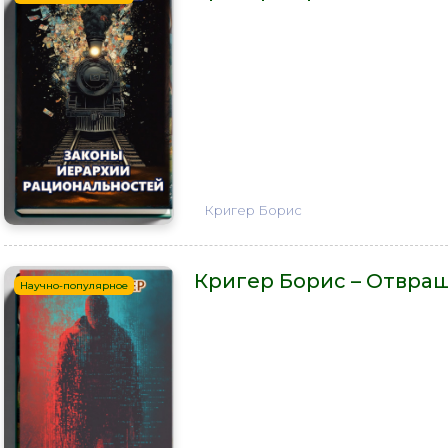
Кригер Борис
Кригер Борис – Отвра
Научно-популярное