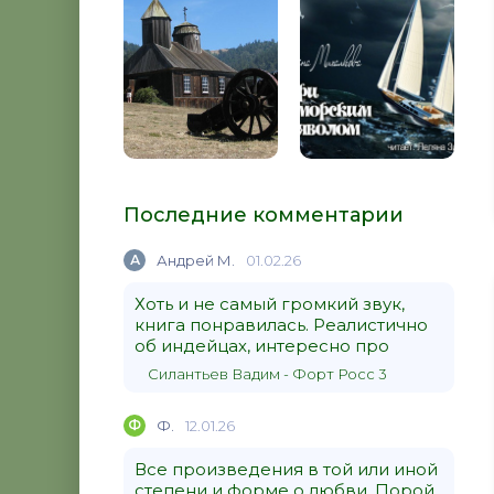
Последние комментарии
А
Андрей М.
01.02.26
Хоть и не самый громкий звук,
книга понравилась. Реалистично
об индейцах, интересно про
Силантьев Вадим - Форт Росс 3
Ф
Ф.
12.01.26
Все произведения в той или иной
степени и форме о любви. Порой