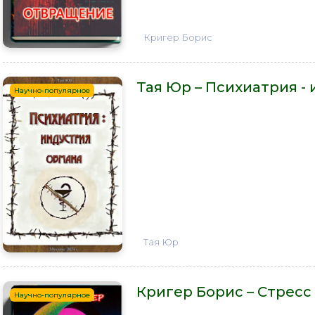
Кригер Борис
Тая Юр – Психиатрия -
Научно-популярное
Тая Юр
Кригер Борис – Стресс 
Научно-популярное