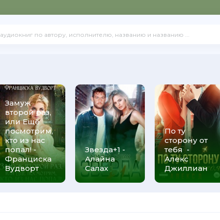
Замуж
второй раз,
или Ещё
посмотрим,
По ту
кто из нас
сторону от
попал! -
Звезда+1 -
тебя -
Франциска
Алайна
Алекс
Вудворт
Салах
Джиллиан