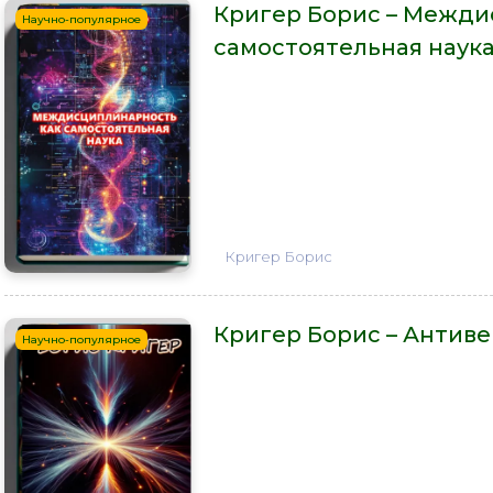
Кригер Борис – Межди
Научно-популярное
самостоятельная наук
Кригер Борис
Кригер Борис – Антив
Научно-популярное