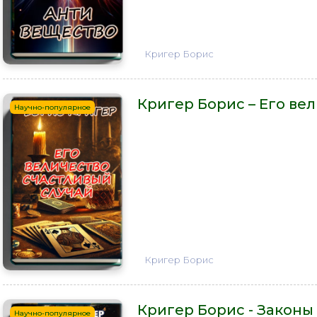
Кригер Борис
Кригер Борис – Его ве
Научно-популярное
Кригер Борис
Кригер Борис - Закон
Научно-популярное