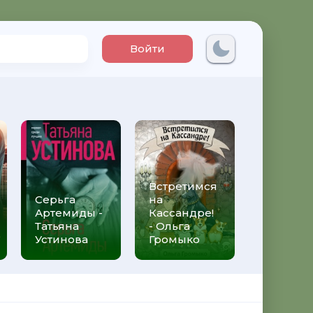
Войти
Встретимся
Три мет
Серьга
на
над неб
Артемиды -
Кассандре!
Трижды 
Татьяна
- Ольга
Федери
Устинова
Громыко
Моччиа