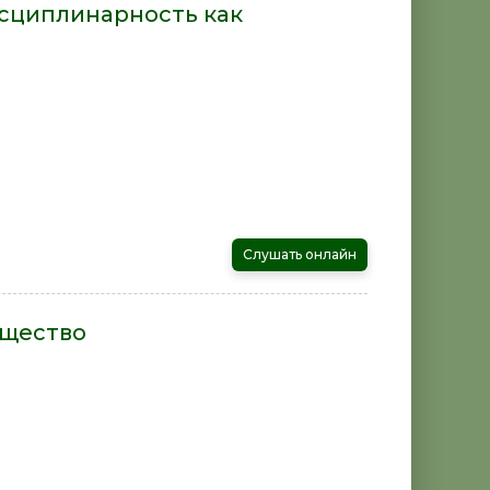
сциплинарность как
а
Слушать онлайн
ещество