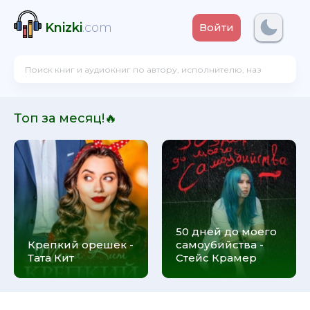
Knizki
.com
Войти
Топ за месяц!🔥
50 дней до моего
Крепкий орешек -
самоубийства -
Тата Кит
Стейс Крамер