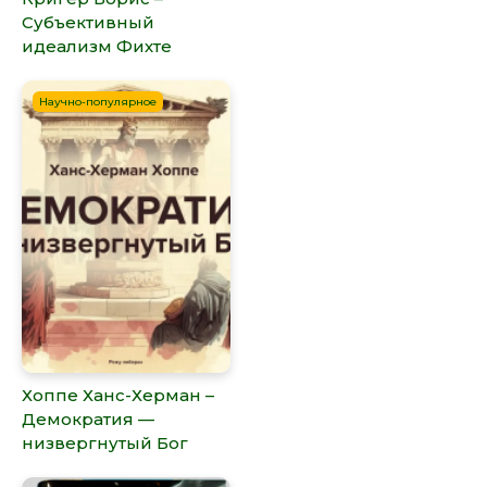
Субъективный
идеализм Фихте
Научно-популярное
Хоппе Ханс-Херман –
Демократия —
низвергнутый Бог