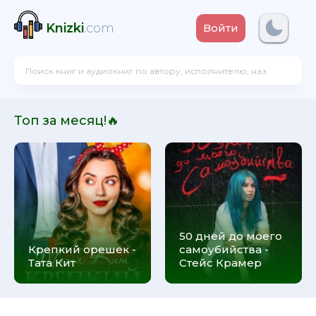
Knizki
.com
Войти
Топ за месяц!🔥
50 дней до моего
Крепкий орешек -
самоубийства -
Тата Кит
Стейс Крамер