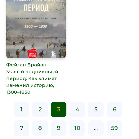
Фейган Брайан –
Малый ледниковый
период. Как климат
изменил историю,
1300–1850
1
2
3
4
5
6
7
8
9
10
...
59