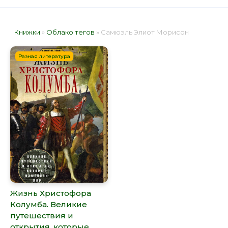
Книжки
»
Облако тегов
» Самюэль Элиот Морисон
Разная литература
Жизнь Христофора
Колумба. Великие
путешествия и
открытия, которые