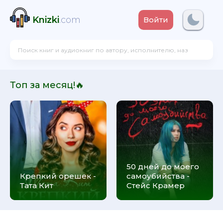
Knizki
.com
Войти
Топ за месяц!🔥
50 дней до моего
Крепкий орешек -
самоубийства -
Тата Кит
Стейс Крамер