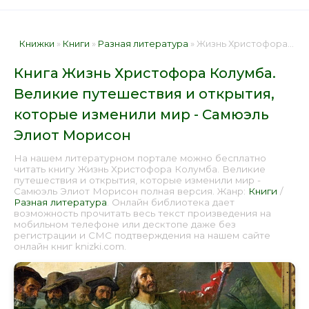
Книжки
»
Книги
»
Разная литература
» Жизнь Христофора Колумба. Великие путешествия и открытия, которые изменили мир - Самюэль Элиот Морисон 📕 - Книга онлайн бесплатно
Книга Жизнь Христофора Колумба.
Великие путешествия и открытия,
которые изменили мир - Самюэль
Элиот Морисон
На нашем литературном портале можно бесплатно
читать книгу Жизнь Христофора Колумба. Великие
путешествия и открытия, которые изменили мир -
Самюэль Элиот Морисон полная версия. Жанр:
Книги
/
Разная литература
. Онлайн библиотека дает
возможность прочитать весь текст произведения на
мобильном телефоне или десктопе даже без
регистрации и СМС подтверждения на нашем сайте
онлайн книг knizki.com.