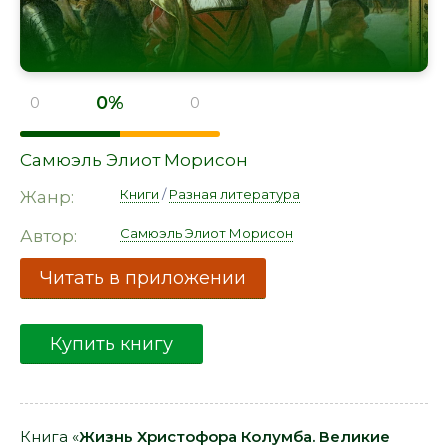
0%
0
0
Самюэль Элиот Морисон
Книги
/
Разная литература
Жанр:
Самюэль Элиот Морисон
Автор:
Читать в приложении
Купить книгу
Книга «
Жизнь Христофора Колумба. Великие