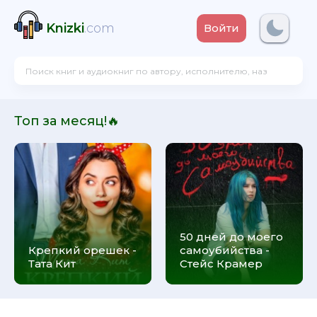
Knizki
.com
Войти
Топ за месяц!🔥
50 дней до моего
Крепкий орешек -
самоубийства -
Тата Кит
Стейс Крамер