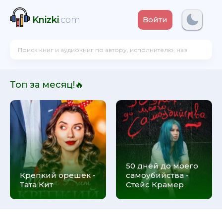
Knizki
.com
Войти
Топ за месяц!🔥
50 дней до моего
Крепкий орешек -
самоубийства -
Тата Кит
Стейс Крамер