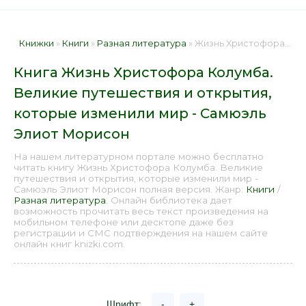
Книжки
»
Книги
»
Разная литература
» Жизнь Христофора Колумба. Великие путешествия и открытия, которые изменили мир - Самюэль Элиот Морисон 📕 - Книга онлайн бесплатно
Книга Жизнь Христофора Колумба.
Великие путешествия и открытия,
которые изменили мир - Самюэль
Элиот Морисон
На нашем литературном портале можно бесплатно
читать книгу Жизнь Христофора Колумба. Великие
путешествия и открытия, которые изменили мир -
Самюэль Элиот Морисон полная версия. Жанр:
Книги
/
Разная литература
. Онлайн библиотека дает
возможность прочитать весь текст произведения на
мобильном телефоне или десктопе даже без
регистрации и СМС подтверждения на нашем сайте
онлайн книг knizki.com.
Шрифт:
-
+