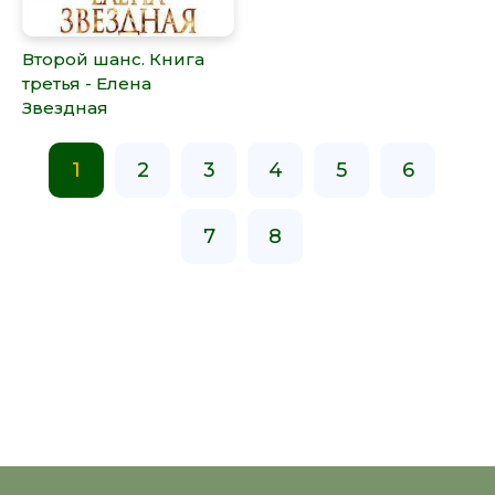
Второй шанс. Книга
третья - Елена
Звездная
1
2
3
4
5
6
7
8