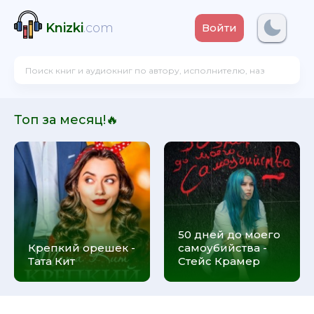
Knizki
.com
Войти
Топ за месяц!🔥
50 дней до моего
Крепкий орешек -
самоубийства -
Тата Кит
Стейс Крамер