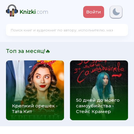
Knizki
.com
Войти
Топ за месяц!🔥
50 дней до моего
Крепкий орешек -
самоубийства -
Тата Кит
Стейс Крамер