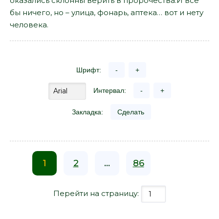
оказались склонны верить в пророчества.И все
бы ничего, но – улица, фонарь, аптека… вот и нету
человека.
Шрифт:
-
+
Интервал:
-
+
Закладка:
Сделать
1
2
...
86
Перейти на страницу: