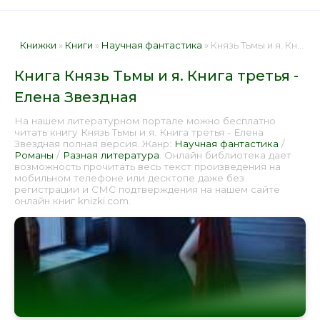
Книжки
»
Книги
»
Научная фантастика
» Князь Тьмы и я. Книга третья - Елена Звездная 📕 - Книга онлайн бесплатно
Книга Князь Тьмы и я. Книга третья -
Елена Звездная
На нашем литературном портале можно бесплатно
читать книгу Князь Тьмы и я. Книга третья - Елена
Звездная полная версия. Жанр:
Научная фантастика
/
Романы
/
Разная литература
. Онлайн библиотека дает
возможность прочитать весь текст произведения на
мобильном телефоне или десктопе даже без
регистрации и СМС подтверждения на нашем сайте
онлайн книг knizki.com.