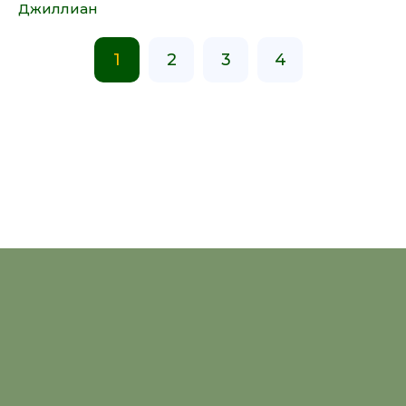
Джиллиан
1
2
3
4