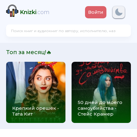
Knizki
.com
Войти
Топ за месяц!🔥
50 дней до моего
Крепкий орешек -
самоубийства -
Тата Кит
Стейс Крамер