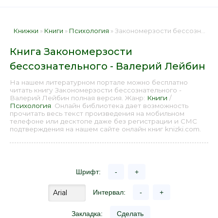
Книжки
»
Книги
»
Психология
» Закономерзости бессознательного - Валерий Лейбин 📕 - Книга онлайн бесплатно
Книга Закономерзости
бессознательного - Валерий Лейбин
На нашем литературном портале можно бесплатно
читать книгу Закономерзости бессознательного -
Валерий Лейбин полная версия. Жанр:
Книги
/
Психология
. Онлайн библиотека дает возможность
прочитать весь текст произведения на мобильном
телефоне или десктопе даже без регистрации и СМС
подтверждения на нашем сайте онлайн книг knizki.com.
Шрифт:
-
+
Интервал:
-
+
Закладка:
Сделать