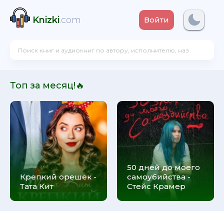
Knizki
.com
Войти
Топ за месяц!🔥
50 дней до моего
Крепкий орешек -
самоубийства -
Тата Кит
Стейс Крамер