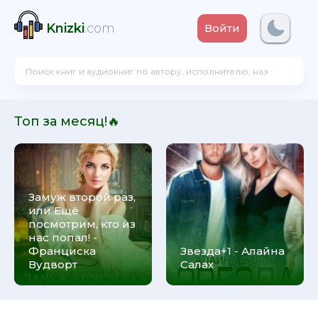
Knizki
.com
Войти
Топ за месяц!🔥
Замуж второй раз,
или Ещё
посмотрим, кто из
нас попал! -
Франциска
Звезда+1 - Алайна
Вудворт
Салах