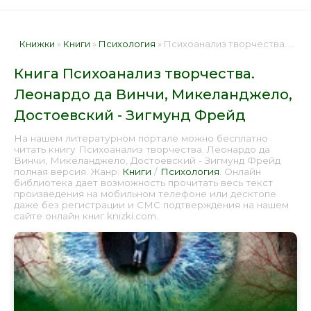
Книжки
»
Книги
»
Психология
» Психоанализ творчества. Леонардо да Винчи, Микеланджело, Достоевский - Зигмунд Фрейд 📕 - Книга онлайн бесплатно
Книга Психоанализ творчества.
Леонардо да Винчи, Микеланджело,
Достоевский - Зигмунд Фрейд
На нашем литературном портале можно бесплатно
читать книгу Психоанализ творчества. Леонардо да
Винчи, Микеланджело, Достоевский - Зигмунд Фрейд
полная версия. Жанр:
Книги
/
Психология
. Онлайн
библиотека дает возможность прочитать весь текст
произведения на мобильном телефоне или десктопе
даже без регистрации и СМС подтверждения на нашем
сайте онлайн книг knizki.com.