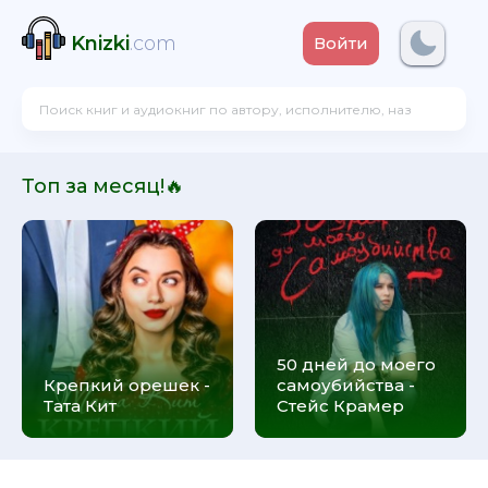
Knizki
.com
Войти
Топ за месяц!🔥
50 дней до моего
Крепкий орешек -
самоубийства -
Тата Кит
Стейс Крамер