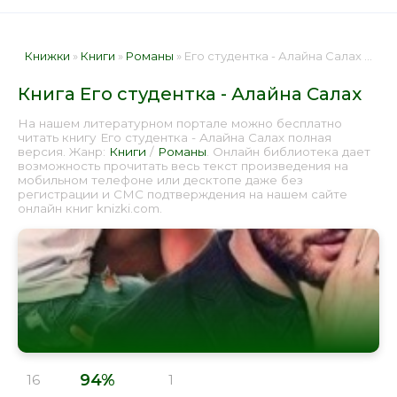
Книжки
»
Книги
»
Романы
» Его студентка - Алайна Салах 📕 - Книга онлайн бесплатно
Книга Его студентка - Алайна Салах
На нашем литературном портале можно бесплатно
читать книгу Его студентка - Алайна Салах полная
версия. Жанр:
Книги
/
Романы
. Онлайн библиотека дает
возможность прочитать весь текст произведения на
мобильном телефоне или десктопе даже без
регистрации и СМС подтверждения на нашем сайте
онлайн книг knizki.com.
94%
16
1