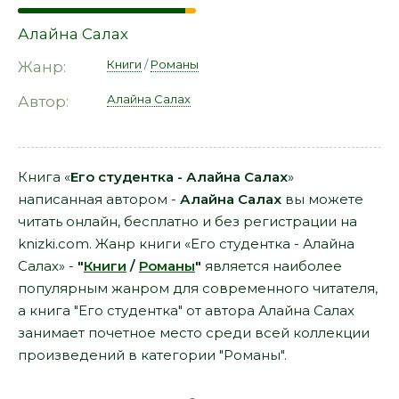
Алайна Салах
Книги
/
Романы
Жанр:
Алайна Салах
Автор:
Книга «
Его студентка - Алайна Салах
»
написанная автором -
Алайна Салах
вы можете
читать онлайн, бесплатно и без регистрации на
knizki.com. Жанр книги «Его студентка - Алайна
Салах» -
"
Книги
/
Романы
"
является наиболее
популярным жанром для современного читателя,
а книга "Его студентка" от автора Алайна Салах
занимает почетное место среди всей коллекции
произведений в категории "Романы".