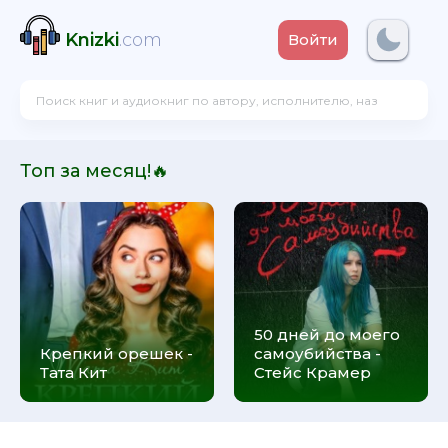
Knizki
.com
Войти
Топ за месяц!🔥
50 дней до моего
Крепкий орешек -
самоубийства -
Тата Кит
Стейс Крамер