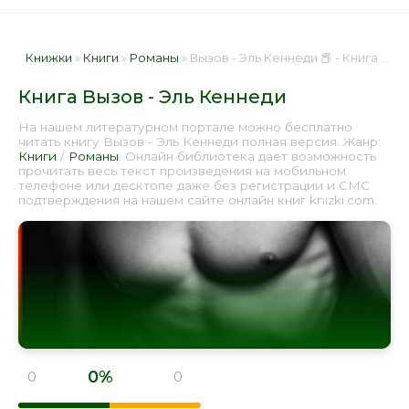
Книжки
»
Книги
»
Романы
» Вызов - Эль Кеннеди 📕 - Книга онлайн бесплатно
Книга Вызов - Эль Кеннеди
На нашем литературном портале можно бесплатно
читать книгу Вызов - Эль Кеннеди полная версия. Жанр:
Книги
/
Романы
. Онлайн библиотека дает возможность
прочитать весь текст произведения на мобильном
телефоне или десктопе даже без регистрации и СМС
подтверждения на нашем сайте онлайн книг knizki.com.
0%
0
0