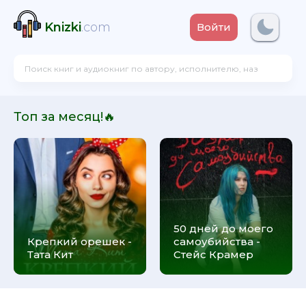
Knizki
.com
Войти
Топ за месяц!🔥
50 дней до моего
Крепкий орешек -
самоубийства -
Тата Кит
Стейс Крамер